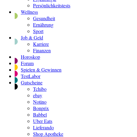
Persönlichkeitstests
Wellness
Gesundheit
Ernährung
Sport
Job & Geld
Karriere
Finanzen
Horoskop
Forum
Spielen & Gewinnen
TestLabor
Gutscheine
Tchibo
ebay
Notino
Bonprix
Babbel
Uber Eats
Lieferando
Shop Apotheke