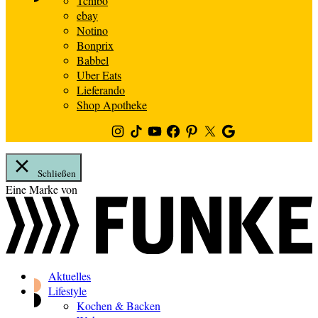
Tchibo
ebay
Notino
Bonprix
Babbel
Uber Eats
Lieferando
Shop Apotheke
Instagram
TikTok
Youtube
Facebook
Pinterest
Twitter
Google
News
Schließen
Zum
Eine Marke von
Inhalt
springen
Aktuelles
Lifestyle
Kochen & Backen