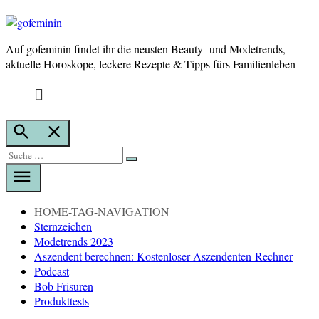
Auf gofeminin findet ihr die neusten Beauty- und Modetrends,
gofeminin
aktuelle Horoskope, leckere Rezepte & Tipps fürs Familienleben
Suche
öffnen
Suche
Suche
nach:
HOME-TAG-NAVIGATION
Sternzeichen
Modetrends 2023
Aszendent berechnen: Kostenloser Aszendenten-Rechner
Podcast
Bob Frisuren
Produkttests