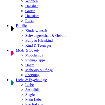
Wohnen
Haushalt
Garten
Haustiere
Reise
Familie
Kinderwunsch
Schwangerschaft & Geburt
Baby & Kleinkind
Kind & Teenager
Mode & Beauty
Modetrends
Styling-Tipps
Haare
Make-up & Pflege
Shopping
Liebe & Psychologie
Liebe
Sexualität
Singles
Mein Leben
Psychologie