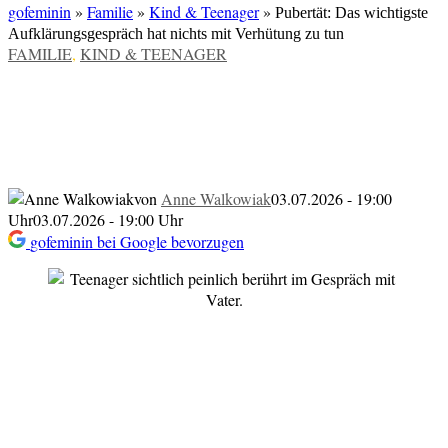
gofeminin
»
Familie
»
Kind & Teenager
»
Pubertät: Das wichtigste
Aufklärungsgespräch hat nichts mit Verhütung zu tun
VERÖFFENTLICHT
FAMILIE
,
KIND & TEENAGER
IN
Pubertät: Das wichtigste
Aufklärungsgespräch hat nichts mit
Verhütung zu tun
von
Anne Walkowiak
03.07.2026 - 19:00
Uhr
03.07.2026 - 19:00 Uhr
gofeminin bei Google bevorzugen