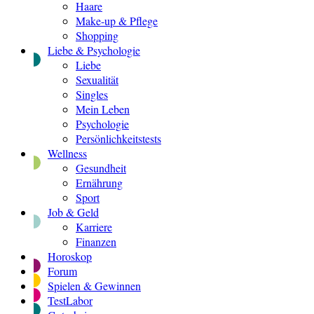
Haare
Make-up & Pflege
Shopping
Liebe & Psychologie
Liebe
Sexualität
Singles
Mein Leben
Psychologie
Persönlichkeitstests
Wellness
Gesundheit
Ernährung
Sport
Job & Geld
Karriere
Finanzen
Horoskop
Forum
Spielen & Gewinnen
TestLabor