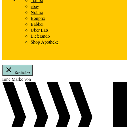
Tchibo
ebay
Notino
Bonprix
Babbel
Uber Eats
Lieferando
Shop Apotheke
Schließen
Zum
Eine Marke von
Inhalt
springen