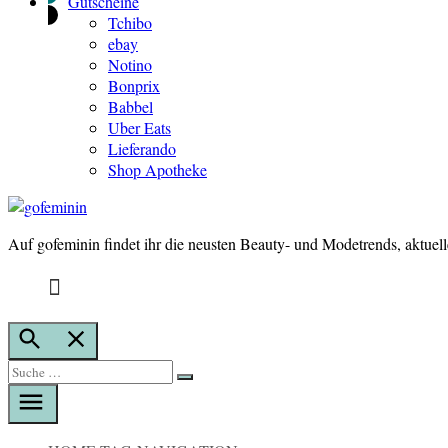
Gutscheine
Tchibo
ebay
Notino
Bonprix
Babbel
Uber Eats
Lieferando
Shop Apotheke
Auf gofeminin findet ihr die neusten Beauty- und Modetrends, aktuel
gofeminin
Suche
öffnen
Suche
Suche
nach: