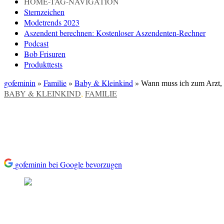
HOME-TAG-NAVIGATION
Sternzeichen
Modetrends 2023
Aszendent berechnen: Kostenloser Aszendenten-Rechner
Podcast
Bob Frisuren
Produkttests
gofeminin
»
Familie
»
Baby & Kleinkind
»
Wann muss ich zum Arzt, 
VERÖFFENTLICHT
BABY & KLEINKIND
,
FAMILIE
IN
Wann muss ich zum Arzt, wenn
gofeminin bei Google bevorzugen