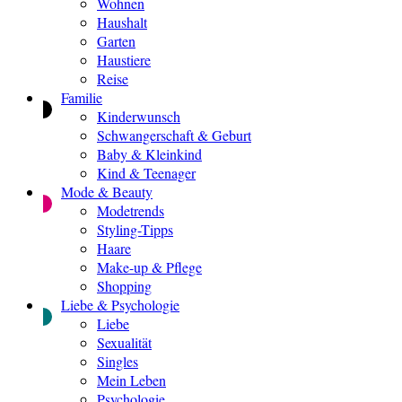
Wohnen
Haushalt
Garten
Haustiere
Reise
Familie
Kinderwunsch
Schwangerschaft & Geburt
Baby & Kleinkind
Kind & Teenager
Mode & Beauty
Modetrends
Styling-Tipps
Haare
Make-up & Pflege
Shopping
Liebe & Psychologie
Liebe
Sexualität
Singles
Mein Leben
Psychologie