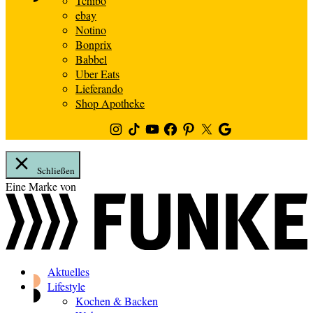
Tchibo
ebay
Notino
Bonprix
Babbel
Uber Eats
Lieferando
Shop Apotheke
Instagram
TikTok
Youtube
Facebook
Pinterest
Twitter
Google
News
Schließen
Zum
Eine Marke von
Inhalt
springen
Aktuelles
Lifestyle
Kochen & Backen