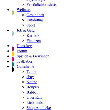
Persönlichkeitstests
Wellness
Gesundheit
Ernährung
Sport
Job & Geld
Karriere
Finanzen
Horoskop
Forum
Spielen & Gewinnen
TestLabor
Gutscheine
Tchibo
ebay
Notino
Bonprix
Babbel
Uber Eats
Lieferando
Shop Apotheke