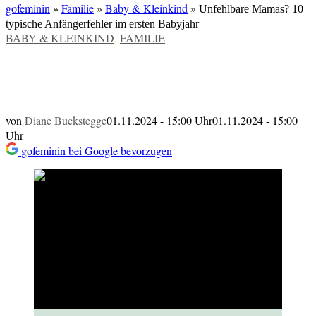
gofeminin
»
Familie
»
Baby & Kleinkind
»
Unfehlbare Mamas? 10
typische Anfängerfehler im ersten Babyjahr
VERÖFFENTLICHT
BABY & KLEINKIND
,
FAMILIE
IN
Unfehlbare Mamas? 10 typische
Anfängerfehler im ersten Babyjahr
von
Diane Buckstegge
01.11.2024 - 15:00 Uhr
01.11.2024 - 15:00
Uhr
gofeminin bei Google bevorzugen