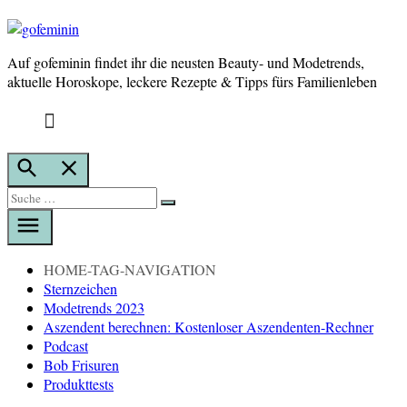
Auf gofeminin findet ihr die neusten Beauty- und Modetrends,
gofeminin
aktuelle Horoskope, leckere Rezepte & Tipps fürs Familienleben
Suche
öffnen
Suche
Suche
nach:
HOME-TAG-NAVIGATION
Sternzeichen
Modetrends 2023
Aszendent berechnen: Kostenloser Aszendenten-Rechner
Podcast
Bob Frisuren
Produkttests