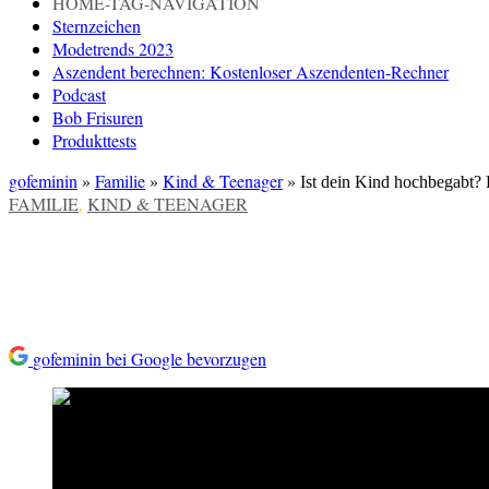
HOME-TAG-NAVIGATION
Sternzeichen
Modetrends 2023
Aszendent berechnen: Kostenloser Aszendenten-Rechner
Podcast
Bob Frisuren
Produkttests
gofeminin
»
Familie
»
Kind & Teenager
»
Ist dein Kind hochbegabt? D
VERÖFFENTLICHT
FAMILIE
,
KIND & TEENAGER
IN
Ist dein Kind hochbegabt? Dies
gofeminin bei Google bevorzugen