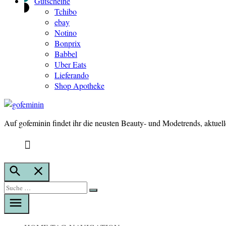
Gutscheine
Tchibo
ebay
Notino
Bonprix
Babbel
Uber Eats
Lieferando
Shop Apotheke
Auf gofeminin findet ihr die neusten Beauty- und Modetrends, aktuel
gofeminin
Suche
öffnen
Suche
Suche
nach: