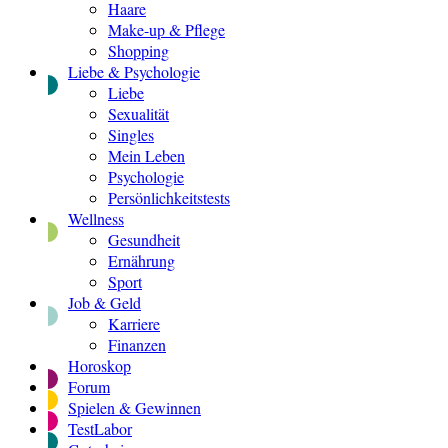
Haare
Make-up & Pflege
Shopping
Liebe & Psychologie
Liebe
Sexualität
Singles
Mein Leben
Psychologie
Persönlichkeitstests
Wellness
Gesundheit
Ernährung
Sport
Job & Geld
Karriere
Finanzen
Horoskop
Forum
Spielen & Gewinnen
TestLabor