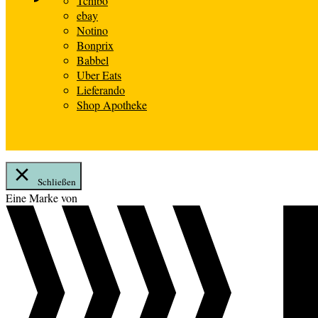
Tchibo
ebay
Notino
Bonprix
Babbel
Uber Eats
Lieferando
Shop Apotheke
Schließen
Zum
Eine Marke von
Inhalt
springen