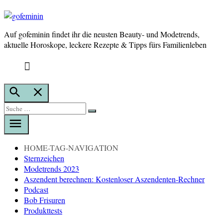
Auf gofeminin findet ihr die neusten Beauty- und Modetrends,
gofeminin
aktuelle Horoskope, leckere Rezepte & Tipps fürs Familienleben
Suche
öffnen
Suche
Suche
nach:
HOME-TAG-NAVIGATION
Sternzeichen
Modetrends 2023
Aszendent berechnen: Kostenloser Aszendenten-Rechner
Podcast
Bob Frisuren
Produkttests