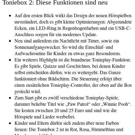
Toniebox 2: Diese Funktionen sind neu
Auf den ersten Blick wirkt das Design der neuen Hörspielbox
© tonies
unverändert, doch es gibt kleine Optimierungen: Abgerundete
Ecken, ein
und ein USB-C-
LED-Ring in Regenbogenfarben
Anschluss sorgen für ein modernes Update.
Neu sind außerdem ein
, sowie ein
Nachtlicht mit Timer
Sonnenaufgangswecker. So wird die Einschlaf- und
Aufwachroutine für Kinder zu etwas ganz Besonderem.
Ein weiteres Highlight ist die brandneue Tonieplay-Funktion:
Es gibt
, bei denen Kinder
Spiele, Quizze und Geschichten
selbst entscheiden dürfen, wie es weitergeht. Das Ganze
funktioniert ohne Bildschirm. Die Steuerung erfolgt über
einen zusätzlichen Tonieplay-Controller, der oben auf die Box
gesteckt wird.
Zum Start gibt es zwölf verschiedene Tonieplay-Spiele,
darunter beliebte Titel wie „Paw Patrol“ oder „Winnie Pooh“.
Sie kosten zwischen 20 und 25 Euro und sind wie die
Hörspiele und Lieder werbefrei.
Kinder und Eltern dürfen sich zudem über neue Farben
freuen: Die Toniebox 2 ist in
Rot, Rosa, Himmelblau und