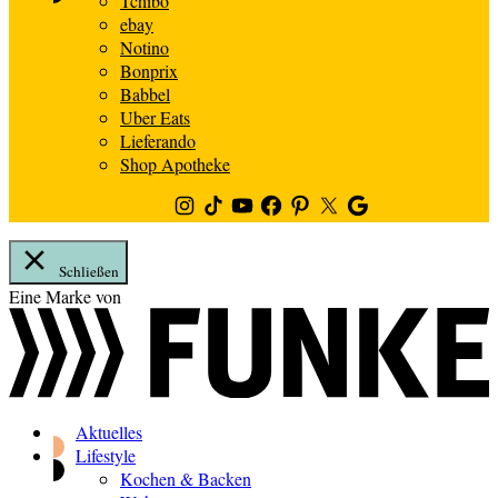
Tchibo
ebay
Notino
Bonprix
Babbel
Uber Eats
Lieferando
Shop Apotheke
Instagram
TikTok
Youtube
Facebook
Pinterest
Twitter
Google
News
Schließen
Zum
Eine Marke von
Inhalt
springen
Aktuelles
Lifestyle
Kochen & Backen