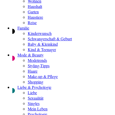
Wohnen
Haushalt
Garten
Haustiere
Reise
Familie
Kinderwunsch
Schwangerschaft & Geburt
Baby & Kleinkind
Kind & Teenager
Mode & Beauty
Modetrends
Styling-Tipps
Haare
Make-up & Pflege
Shopping
Liebe & Psychologie
Liebe
Sexualität
Singles
Mein Leben
Psychologie