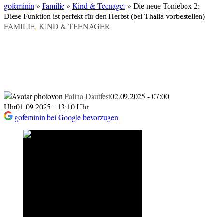
gofeminin
»
Familie
»
Kind & Teenager
»
Die neue Toniebox 2:
Diese Funktion ist perfekt für den Herbst (bei Thalia vorbestellen)
VERÖFFENTLICHT
FAMILIE
,
KIND & TEENAGER
IN
Die neue Toniebox 2: Diese Funktion ist
perfekt für den Herbst (bei Thalia
vorbestellen)
von
Palina Dautfest
02.09.2025 - 07:00
Uhr
01.09.2025 - 13:10 Uhr
gofeminin bei Google bevorzugen