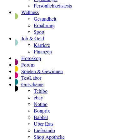
Persönlichkeitstests
Wellness
Gesundheit
Ernährung
Sport
Job & Geld
Karriere
Finanzen
Horoskop
Forum
Spielen & Gewinnen
TestLabor
Gutscheine
Tchibo
ebay
Notino
Bonprix
Babbel
Uber Eats
Lieferando
Shop Apotheke