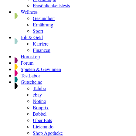
Persönlichkeitstests
Wellness
Gesundheit
Ernährung
Sport
Job & Geld
Karriere
Finanzen
Horoskop
Forum
Spielen & Gewinnen
TestLabor
Gutscheine
Tchibo
ebay
Notino
Bonprix
Babbel
Uber Eats
Lieferando
Shop Apotheke