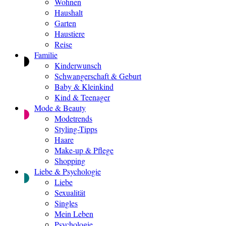
Wohnen
Haushalt
Garten
Haustiere
Reise
Familie
Kinderwunsch
Schwangerschaft & Geburt
Baby & Kleinkind
Kind & Teenager
Mode & Beauty
Modetrends
Styling-Tipps
Haare
Make-up & Pflege
Shopping
Liebe & Psychologie
Liebe
Sexualität
Singles
Mein Leben
Psychologie