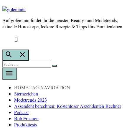
Auf gofeminin findet ihr die neusten Beauty- und Modetrends,
gofeminin
aktuelle Horoskope, leckere Rezepte & Tipps fürs Familienleben
Suche
öffnen
Suche
Suche
nach:
HOME-TAG-NAVIGATION
Sternzeichen
Modetrends 2023
Aszendent berechnen: Kostenloser Aszendenten-Rechner
Podcast
Bob Frisuren
Produkttests