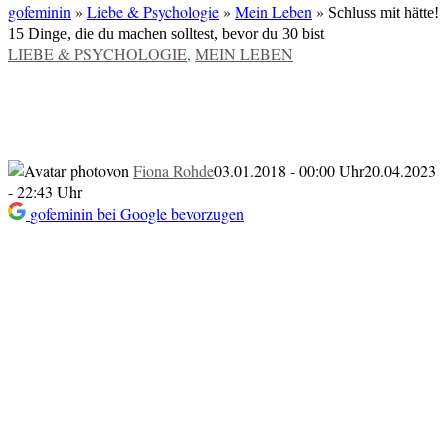
gofeminin
»
Liebe & Psychologie
»
Mein Leben
»
Schluss mit hätte!
15 Dinge, die du machen solltest, bevor du 30 bist
VERÖFFENTLICHT
LIEBE & PSYCHOLOGIE
,
MEIN LEBEN
IN
Schluss mit hätte! 15 Dinge, die du
machen solltest, bevor du 30 bist
von
Fiona Rohde
03.01.2018 - 00:00 Uhr
20.04.2023
- 22:43 Uhr
gofeminin bei Google bevorzugen