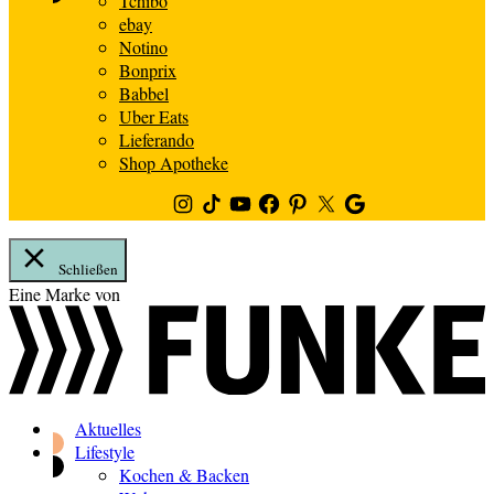
Tchibo
ebay
Notino
Bonprix
Babbel
Uber Eats
Lieferando
Shop Apotheke
Instagram
TikTok
Youtube
Facebook
Pinterest
Twitter
Google
News
Schließen
Zum
Eine Marke von
Inhalt
springen
Aktuelles
Lifestyle
Kochen & Backen