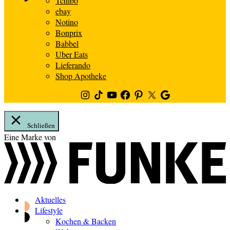
Tchibo
ebay
Notino
Bonprix
Babbel
Uber Eats
Lieferando
Shop Apotheke
Instagram
TikTok
Youtube
Facebook
Pinterest
Twitter
Google
News
Schließen
Zum
Eine Marke von
Inhalt
springen
Aktuelles
Lifestyle
Kochen & Backen