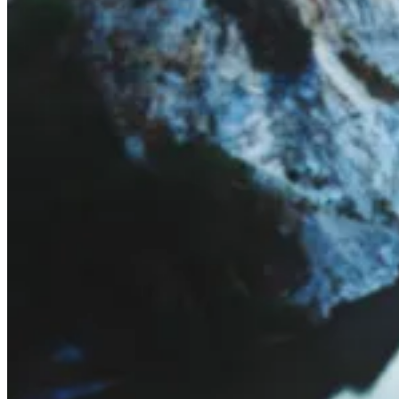
Armenien
Mysteriös und geheimnisvoll: Du überzeugst jeden mit
deiner Schönheit und deinem vielschichtigen Charakter.
Mit deiner ganz besonderen Aura verdrehst du jedem Mann
den Kopf und machst jede Frau ein wenig neidisch. Du
machst gerne neue Erfahrungen und genießt dein Leben in
vollen Zügen – das macht dich sexy!
Amerika
A true American Girl – tolle Ausstrahlung und ein
Wahnsinns-Lächeln. Deine gute Laune ist wirklich
ansteckend und deine Mitmenschen schätzen diese
Eigenschaft sehr. Du bist unkompliziert und genießt das
Leben in vollen Zügen.