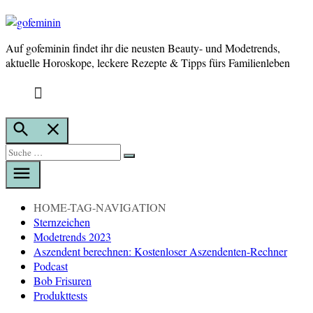
Auf gofeminin findet ihr die neusten Beauty- und Modetrends,
gofeminin
aktuelle Horoskope, leckere Rezepte & Tipps fürs Familienleben
Suche
öffnen
Suche
Suche
nach:
HOME-TAG-NAVIGATION
Sternzeichen
Modetrends 2023
Aszendent berechnen: Kostenloser Aszendenten-Rechner
Podcast
Bob Frisuren
Produkttests