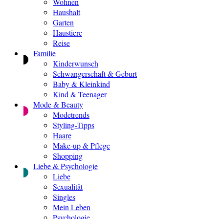
Wohnen
Haushalt
Garten
Haustiere
Reise
Familie
Kinderwunsch
Schwangerschaft & Geburt
Baby & Kleinkind
Kind & Teenager
Mode & Beauty
Modetrends
Styling-Tipps
Haare
Make-up & Pflege
Shopping
Liebe & Psychologie
Liebe
Sexualität
Singles
Mein Leben
Psychologie