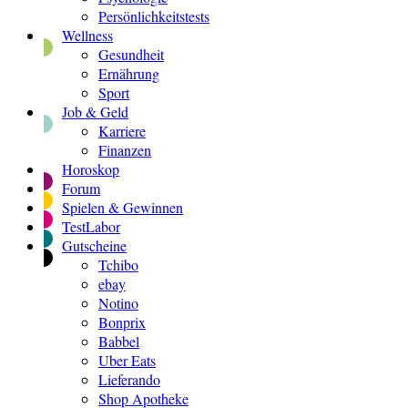
Persönlichkeitstests
Wellness
Gesundheit
Ernährung
Sport
Job & Geld
Karriere
Finanzen
Horoskop
Forum
Spielen & Gewinnen
TestLabor
Gutscheine
Tchibo
ebay
Notino
Bonprix
Babbel
Uber Eats
Lieferando
Shop Apotheke