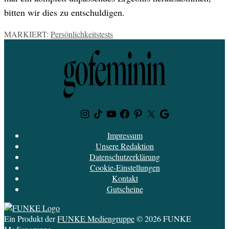
bitten wir dies zu entschuldigen.
MARKIERT:
Persönlichkeitstests
Instagram
TikTok
Youtube
Facebook
Pinterest
Twitter
Google
News
Impressum
Unsere Redaktion
Datenschutzerklärung
Cookie-Einstellungen
Kontakt
Gutscheine
Ein Produkt der
FUNKE Mediengruppe
© 2026 FUNKE