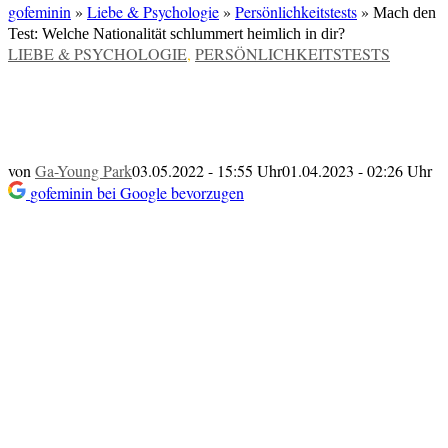
gofeminin
»
Liebe & Psychologie
»
Persönlichkeitstests
»
Mach den
Test: Welche Nationalität schlummert heimlich in dir?
VERÖFFENTLICHT
LIEBE & PSYCHOLOGIE
,
PERSÖNLICHKEITSTESTS
IN
Mach den Test: Welche Nationalität
schlummert heimlich in dir?
von
Ga-Young Park
03.05.2022 - 15:55 Uhr
01.04.2023 - 02:26 Uhr
gofeminin bei Google bevorzugen