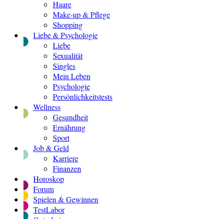
Haare
Make-up & Pflege
Shopping
Liebe & Psychologie
Liebe
Sexualität
Singles
Mein Leben
Psychologie
Persönlichkeitstests
Wellness
Gesundheit
Ernährung
Sport
Job & Geld
Karriere
Finanzen
Horoskop
Forum
Spielen & Gewinnen
TestLabor