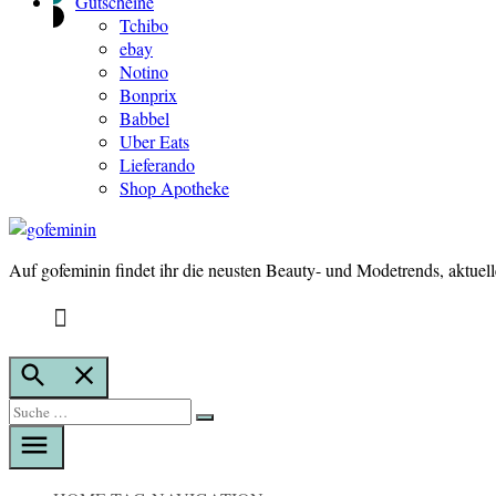
Gutscheine
Tchibo
ebay
Notino
Bonprix
Babbel
Uber Eats
Lieferando
Shop Apotheke
Auf gofeminin findet ihr die neusten Beauty- und Modetrends, aktuel
gofeminin
Suche
öffnen
Suche
Suche
nach: