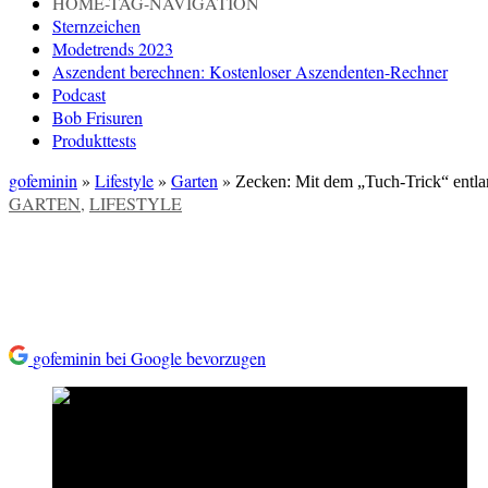
HOME-TAG-NAVIGATION
Sternzeichen
Modetrends 2023
Aszendent berechnen: Kostenloser Aszendenten-Rechner
Podcast
Bob Frisuren
Produkttests
gofeminin
»
Lifestyle
»
Garten
»
Zecken: Mit dem „Tuch-Trick“ entlar
VERÖFFENTLICHT
GARTEN
,
LIFESTYLE
IN
Zecken: Mit dem „Tuch-Trick“ 
gofeminin bei Google bevorzugen