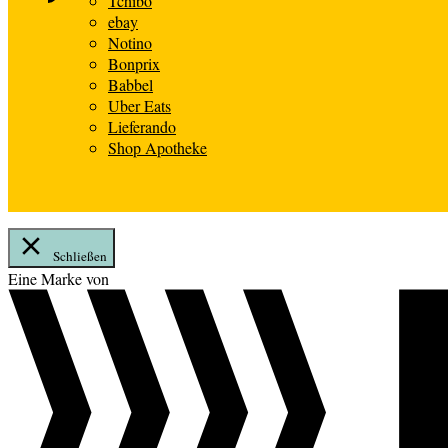
Tchibo
ebay
Notino
Bonprix
Babbel
Uber Eats
Lieferando
Shop Apotheke
Schließen
Zum
Eine Marke von
Inhalt
springen