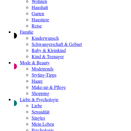
Wohnen
Haushalt
Garten
Haustiere
Reise
Familie
Kinderwunsch
Schwangerschaft & Geburt
Baby & Kleinkind
Kind & Teenager
Mode & Beauty
Modetrends
Styling-Tipps
Haare
Make-up & Pflege
Shopping
Liebe & Psychologie
Liebe
Sexualität
Singles
Mein Leben
Psychologie