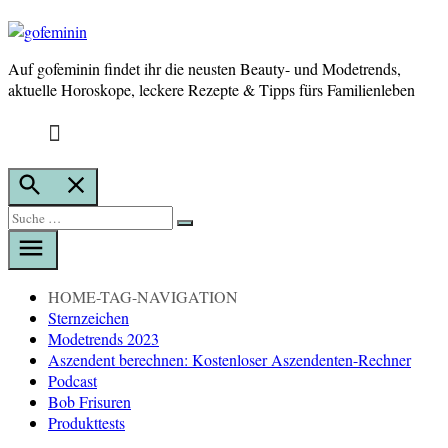
Auf gofeminin findet ihr die neusten Beauty- und Modetrends,
gofeminin
aktuelle Horoskope, leckere Rezepte & Tipps fürs Familienleben
Suche
öffnen
Suche
Suche
nach:
HOME-TAG-NAVIGATION
Sternzeichen
Modetrends 2023
Aszendent berechnen: Kostenloser Aszendenten-Rechner
Podcast
Bob Frisuren
Produkttests