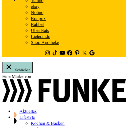
Tchibo
ebay
Notino
Bonprix
Babbel
Uber Eats
Lieferando
Shop Apotheke
Instagram
TikTok
Youtube
Facebook
Pinterest
Twitter
Google
News
Schließen
Zum
Eine Marke von
Inhalt
springen
Aktuelles
Lifestyle
Kochen & Backen