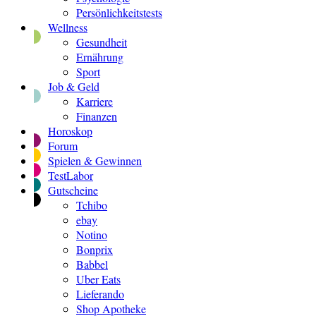
Persönlichkeitstests
Wellness
Gesundheit
Ernährung
Sport
Job & Geld
Karriere
Finanzen
Horoskop
Forum
Spielen & Gewinnen
TestLabor
Gutscheine
Tchibo
ebay
Notino
Bonprix
Babbel
Uber Eats
Lieferando
Shop Apotheke