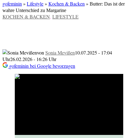
gofeminin
»
Lifestyle
»
Kochen & Backen
»
Butter: Das ist der
wahre Unterschied zu Margarine
VERÖFFENTLICHT
KOCHEN & BACKEN
,
LIFESTYLE
IN
Butter: Das ist der wahre Unterschied zu
Margarine
von
Sonia Mevißen
10.07.2025 - 17:04
Uhr
26.02.2026 - 16:26 Uhr
gofeminin bei Google bevorzugen