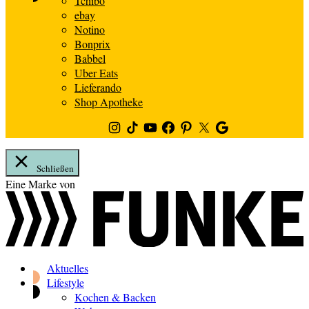
Tchibo
ebay
Notino
Bonprix
Babbel
Uber Eats
Lieferando
Shop Apotheke
Instagram
TikTok
Youtube
Facebook
Pinterest
Twitter
Google
News
Schließen
Zum
Eine Marke von
Inhalt
springen
Aktuelles
Lifestyle
Kochen & Backen