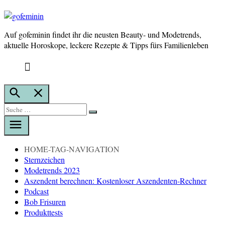
Auf gofeminin findet ihr die neusten Beauty- und Modetrends,
gofeminin
aktuelle Horoskope, leckere Rezepte & Tipps fürs Familienleben
Suche
öffnen
Suche
Suche
nach:
HOME-TAG-NAVIGATION
Sternzeichen
Modetrends 2023
Aszendent berechnen: Kostenloser Aszendenten-Rechner
Podcast
Bob Frisuren
Produkttests