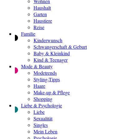
Wohnen
Haushalt
Garten
Haustiere
Reise
Familie
Kinderwunsch
Schwangerschaft & Geburt
Baby & Kleinkind
Kind & Teenager
Mode & Beauty
Modetrends
Styling-Tipps
Haare
Make-up & Pflege
Shopping
Liebe & Psychologie
Liebe
Sexualität
Singles
Mein Leben
Psychologie