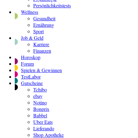
Persönlichkeitstests
Wellness
Gesundheit
Ernährung
Sport
Job & Geld
Karriere
Finanzen
Horoskop
Forum
Spielen & Gewinnen
TestLabor
Gutscheine
Tchibo
ebay
Notino
Bonprix
Babbel
Uber Eats
Lieferando
Shop Apotheke