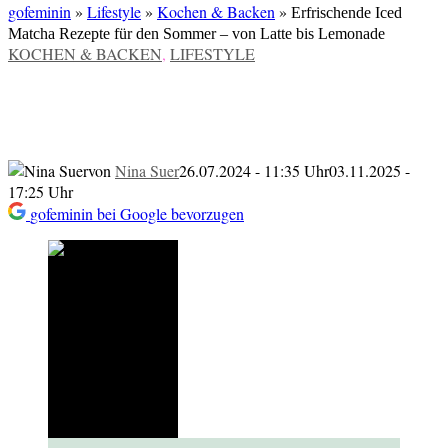
gofeminin
»
Lifestyle
»
Kochen & Backen
»
Erfrischende Iced
Matcha Rezepte für den Sommer – von Latte bis Lemonade
VERÖFFENTLICHT
KOCHEN & BACKEN
,
LIFESTYLE
IN
Erfrischende Iced Matcha Rezepte für
den Sommer – von Latte bis Lemonade
von
Nina Suer
26.07.2024 - 11:35 Uhr
03.11.2025 -
17:25 Uhr
gofeminin bei Google bevorzugen