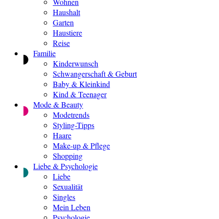
Wohnen
Haushalt
Garten
Haustiere
Reise
Familie
Kinderwunsch
Schwangerschaft & Geburt
Baby & Kleinkind
Kind & Teenager
Mode & Beauty
Modetrends
Styling-Tipps
Haare
Make-up & Pflege
Shopping
Liebe & Psychologie
Liebe
Sexualität
Singles
Mein Leben
Psychologie