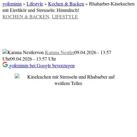
gofeminin
»
Lifestyle
»
Kochen & Backen
»
Rhabarber-Käsekuchen
mit Eierlikör und Streuseln: Himmlisch!
VERÖFFENTLICHT
KOCHEN & BACKEN
,
LIFESTYLE
IN
Rhabarber-Käsekuchen mit Eierlikör und
Streuseln: Himmlisch!
von
Karuna Nestler
09.04.2026 - 13:57
Uhr
09.04.2026 - 13:57 Uhr
gofeminin bei Google bevorzugen