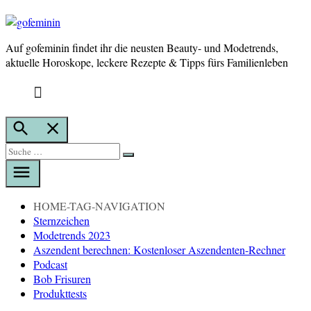
Auf gofeminin findet ihr die neusten Beauty- und Modetrends,
gofeminin
aktuelle Horoskope, leckere Rezepte & Tipps fürs Familienleben
Suche
öffnen
Suche
Suche
nach:
HOME-TAG-NAVIGATION
Sternzeichen
Modetrends 2023
Aszendent berechnen: Kostenloser Aszendenten-Rechner
Podcast
Bob Frisuren
Produkttests