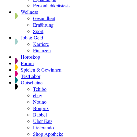
Persönlichkeitstests
Wellness
Gesundheit
Ernährung
Sport
Job & Geld
Karriere
Finanzen
Horoskop
Forum
Spielen & Gewinnen
TestLabor
Gutscheine
Tchibo
ebay
Notino
Bonprix
Babbel
Uber Eats
Lieferando
Shop Apotheke