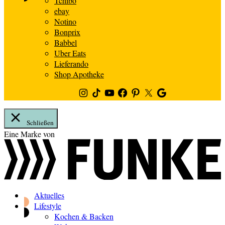
Tchibo
ebay
Notino
Bonprix
Babbel
Uber Eats
Lieferando
Shop Apotheke
Instagram
TikTok
Youtube
Facebook
Pinterest
Twitter
Google
News
Schließen
Zum
Eine Marke von
Inhalt
springen
Aktuelles
Lifestyle
Kochen & Backen