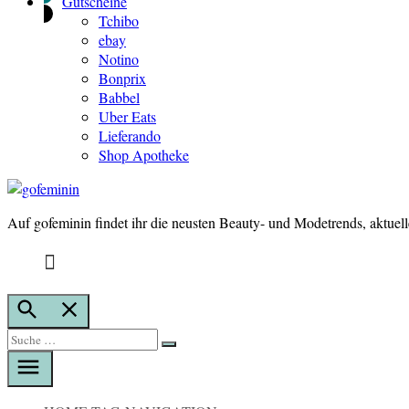
Gutscheine
Tchibo
ebay
Notino
Bonprix
Babbel
Uber Eats
Lieferando
Shop Apotheke
Auf gofeminin findet ihr die neusten Beauty- und Modetrends, aktuel
gofeminin
Suche
öffnen
Suche
Suche
nach: