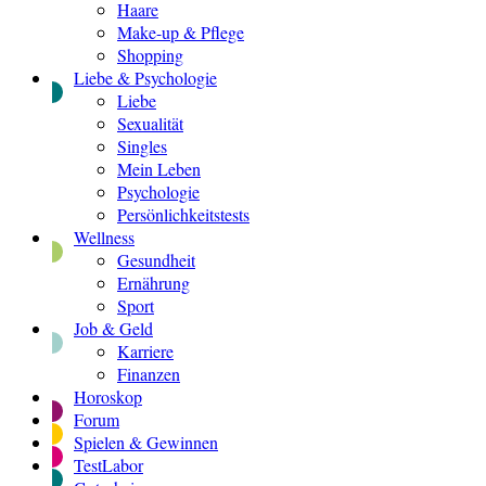
Haare
Make-up & Pflege
Shopping
Liebe & Psychologie
Liebe
Sexualität
Singles
Mein Leben
Psychologie
Persönlichkeitstests
Wellness
Gesundheit
Ernährung
Sport
Job & Geld
Karriere
Finanzen
Horoskop
Forum
Spielen & Gewinnen
TestLabor