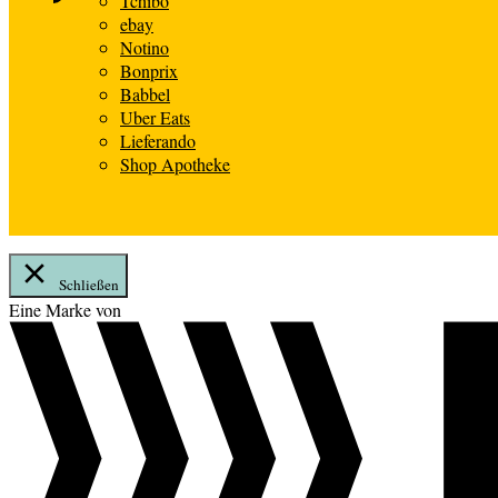
Tchibo
ebay
Notino
Bonprix
Babbel
Uber Eats
Lieferando
Shop Apotheke
Schließen
Zum
Eine Marke von
Inhalt
springen