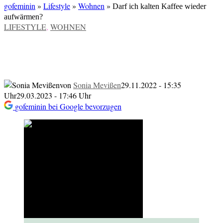
gofeminin
»
Lifestyle
»
Wohnen
»
Darf ich kalten Kaffee wieder
aufwärmen?
VERÖFFENTLICHT
LIFESTYLE
,
WOHNEN
IN
Darf ich kalten Kaffee wieder
aufwärmen?
von
Sonia Mevißen
29.11.2022 - 15:35
Uhr
29.03.2023 - 17:46 Uhr
gofeminin bei Google bevorzugen