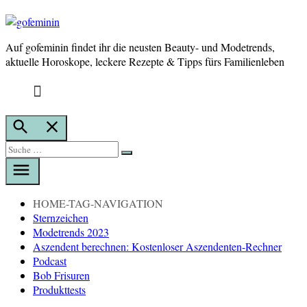
Auf gofeminin findet ihr die neusten Beauty- und Modetrends,
gofeminin
aktuelle Horoskope, leckere Rezepte & Tipps fürs Familienleben
Suche
öffnen
Suche
Suche
nach:
HOME-TAG-NAVIGATION
Sternzeichen
Modetrends 2023
Aszendent berechnen: Kostenloser Aszendenten-Rechner
Podcast
Bob Frisuren
Produkttests