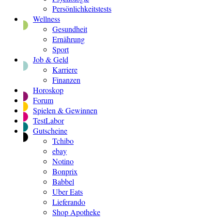
Persönlichkeitstests
Wellness
Gesundheit
Ernährung
Sport
Job & Geld
Karriere
Finanzen
Horoskop
Forum
Spielen & Gewinnen
TestLabor
Gutscheine
Tchibo
ebay
Notino
Bonprix
Babbel
Uber Eats
Lieferando
Shop Apotheke