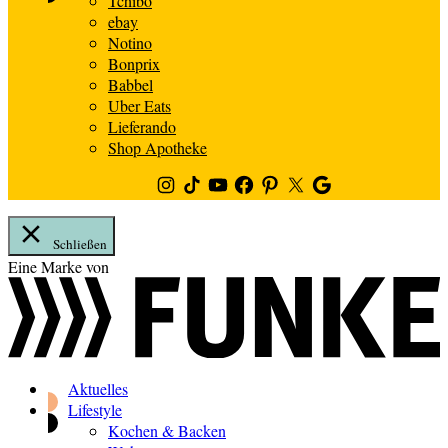
Tchibo
ebay
Notino
Bonprix
Babbel
Uber Eats
Lieferando
Shop Apotheke
Instagram
TikTok
Youtube
Facebook
Pinterest
Twitter
Google
News
Schließen
Zum
Eine Marke von
Inhalt
springen
Aktuelles
Lifestyle
Kochen & Backen