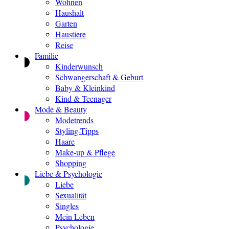
Wohnen
Haushalt
Garten
Haustiere
Reise
Familie
Kinderwunsch
Schwangerschaft & Geburt
Baby & Kleinkind
Kind & Teenager
Mode & Beauty
Modetrends
Styling-Tipps
Haare
Make-up & Pflege
Shopping
Liebe & Psychologie
Liebe
Sexualität
Singles
Mein Leben
Psychologie