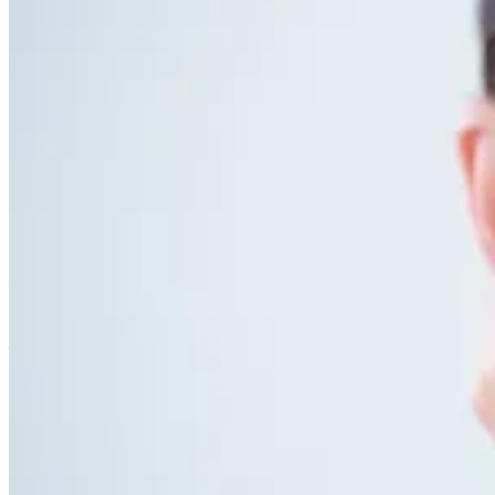
Zornesfalte los werden
Der Flakon sieht sehr edel und schick aus! Der
Jessica:
Drei-Kammern-Pumpspender lässt sich sehr leicht
verwenden und dosiert mit einem Druck die perfekte
Menge. Da ich Mischhaut habe, hatte ich das Problem,
dass kleine Pickelchen in der T-Zone auftraten. Nachdem
ich dann Nase und Kinn bei der Anwendung ausgelassen
habe, hat sich meine Haut schnell erholt. Gerade im
Wangenbereich kann ich eine deutlich aufpolsternde