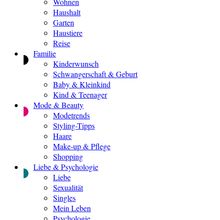
Wohnen
Haushalt
Garten
Haustiere
Reise
Familie
Kinderwunsch
Schwangerschaft & Geburt
Baby & Kleinkind
Kind & Teenager
Mode & Beauty
Modetrends
Styling-Tipps
Haare
Make-up & Pflege
Shopping
Liebe & Psychologie
Liebe
Sexualität
Singles
Mein Leben
Psychologie