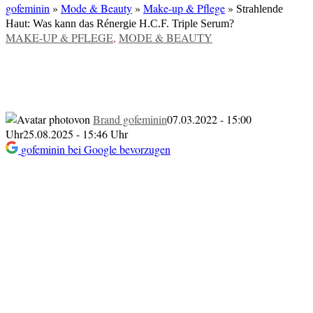
gofeminin
»
Mode & Beauty
»
Make-up & Pflege
»
Strahlende
Haut: Was kann das Rénergie H.C.F. Triple Serum?
VERÖFFENTLICHT
MAKE-UP & PFLEGE
,
MODE & BEAUTY
IN
Strahlende Haut: Was kann das
Rénergie H.C.F. Triple Serum?
von
Brand gofeminin
07.03.2022 - 15:00
Uhr
25.08.2025 - 15:46 Uhr
gofeminin bei Google bevorzugen