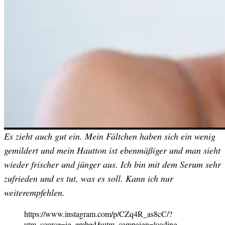
Wirkung feststellen und die Stirn wirkt auch leicht
geglättet. Das Serum duftet dezent und lässt sich leicht auf
der Haut verteilen. Es handelt sich hier um ein
Luxusserum, das meine Haut mit Feuchtigkeit versorgt und
insgesamt aufpolsternd wirkt. Falten sind bis jetzt „nur“
leicht geglättet, da erhoffe ich mir durch längere
Anwendung noch bessere Ergebnisse.
Das Rénergie H.C.F. Triple Serum hat eine gute
Laura:
Konsistenz, riecht angenehm und lässt sich gut auftragen.
Es zieht auch gut ein. Mein Fältchen haben sich ein wenig
gemildert und mein Hautton ist ebenmäßiger und man sieht
wieder frischer und jünger aus. Ich bin mit dem Serum sehr
zufrieden und es tut, was es soll. Kann ich nur
weiterempfehlen.
https://www.instagram.com/p/CZq4R_as8cC/?
utm_source=ig_embed&utm_campaign=loading