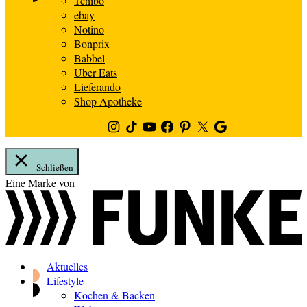
Tchibo
ebay
Notino
Bonprix
Babbel
Uber Eats
Lieferando
Shop Apotheke
Instagram
TikTok
Youtube
Facebook
Pinterest
Twitter
Google
News
Schließen
Zum
Eine Marke von
Inhalt
springen
Aktuelles
Lifestyle
Kochen & Backen