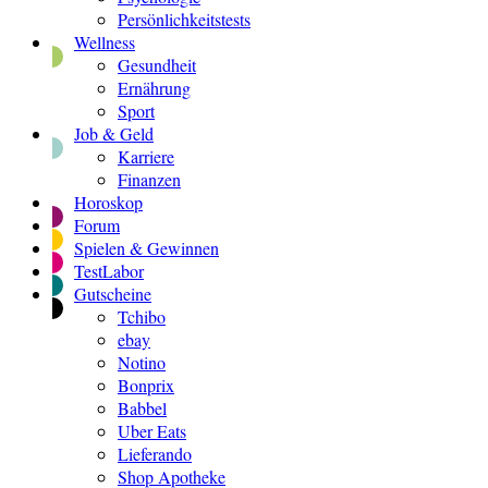
Persönlichkeitstests
Wellness
Gesundheit
Ernährung
Sport
Job & Geld
Karriere
Finanzen
Horoskop
Forum
Spielen & Gewinnen
TestLabor
Gutscheine
Tchibo
ebay
Notino
Bonprix
Babbel
Uber Eats
Lieferando
Shop Apotheke