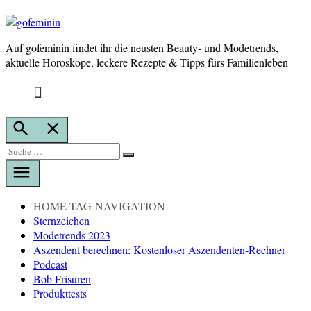
Auf gofeminin findet ihr die neusten Beauty- und Modetrends,
gofeminin
aktuelle Horoskope, leckere Rezepte & Tipps fürs Familienleben
Suche
öffnen
Suche
Suche
nach:
HOME-TAG-NAVIGATION
Sternzeichen
Modetrends 2023
Aszendent berechnen: Kostenloser Aszendenten-Rechner
Podcast
Bob Frisuren
Produkttests