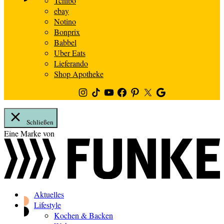
Tchibo
ebay
Notino
Bonprix
Babbel
Uber Eats
Lieferando
Shop Apotheke
Instagram
TikTok
Youtube
Facebook
Pinterest
Twitter
Google
News
Schließen
Zum
Eine Marke von
Inhalt
springen
Aktuelles
Lifestyle
Kochen & Backen