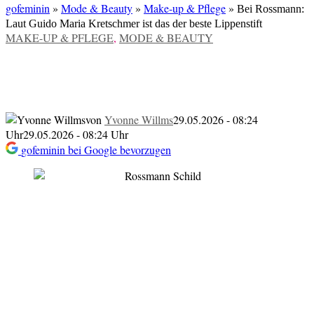
gofeminin
»
Mode & Beauty
»
Make-up & Pflege
»
Bei Rossmann:
Laut Guido Maria Kretschmer ist das der beste Lippenstift
VERÖFFENTLICHT
MAKE-UP & PFLEGE
,
MODE & BEAUTY
IN
Bei Rossmann: Laut Guido Maria
Kretschmer ist das der beste Lippenstift
von
Yvonne Willms
29.05.2026 - 08:24
Uhr
29.05.2026 - 08:24 Uhr
gofeminin bei Google bevorzugen