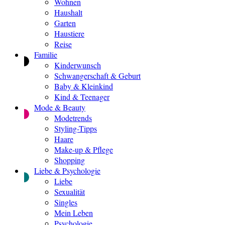
Wohnen
Haushalt
Garten
Haustiere
Reise
Familie
Kinderwunsch
Schwangerschaft & Geburt
Baby & Kleinkind
Kind & Teenager
Mode & Beauty
Modetrends
Styling-Tipps
Haare
Make-up & Pflege
Shopping
Liebe & Psychologie
Liebe
Sexualität
Singles
Mein Leben
Psychologie