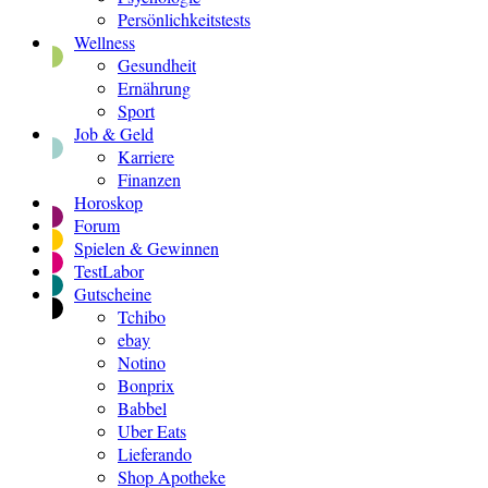
Persönlichkeitstests
Wellness
Gesundheit
Ernährung
Sport
Job & Geld
Karriere
Finanzen
Horoskop
Forum
Spielen & Gewinnen
TestLabor
Gutscheine
Tchibo
ebay
Notino
Bonprix
Babbel
Uber Eats
Lieferando
Shop Apotheke