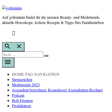
Auf gofeminin findet ihr die neusten Beauty- und Modetrends,
gofeminin
aktuelle Horoskope, leckere Rezepte & Tipps fürs Familienleben
Suche
öffnen
Suche
Suche
nach:
HOME-TAG-NAVIGATION
Sternzeichen
Modetrends 2023
Aszendent berechnen: Kostenloser Aszendenten-Rechner
Podcast
Bob Frisuren
Produkttests