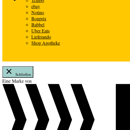
Tchibo
ebay
Notino
Bonprix
Babbel
Uber Eats
Lieferando
Shop Apotheke
Schließen
Zum
Eine Marke von
Inhalt
springen