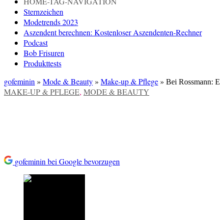
HOME-TAG-NAVIGATION
Sternzeichen
Modetrends 2023
Aszendent berechnen: Kostenloser Aszendenten-Rechner
Podcast
Bob Frisuren
Produkttests
gofeminin
»
Mode & Beauty
»
Make-up & Pflege
»
Bei Rossmann: Ei
VERÖFFENTLICHT
MAKE-UP & PFLEGE
,
MODE & BEAUTY
IN
Bei Rossmann: Ein Shampoo rie
gofeminin bei Google bevorzugen