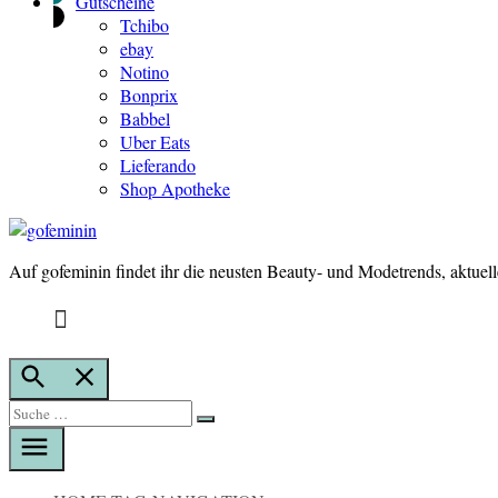
Gutscheine
Tchibo
ebay
Notino
Bonprix
Babbel
Uber Eats
Lieferando
Shop Apotheke
Auf gofeminin findet ihr die neusten Beauty- und Modetrends, aktuel
gofeminin
Suche
öffnen
Suche
Suche
nach: