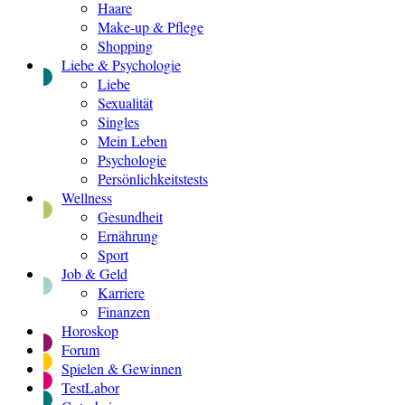
Haare
Make-up & Pflege
Shopping
Liebe & Psychologie
Liebe
Sexualität
Singles
Mein Leben
Psychologie
Persönlichkeitstests
Wellness
Gesundheit
Ernährung
Sport
Job & Geld
Karriere
Finanzen
Horoskop
Forum
Spielen & Gewinnen
TestLabor