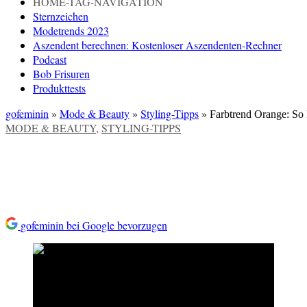
HOME-TAG-NAVIGATION
Sternzeichen
Modetrends 2023
Aszendent berechnen: Kostenloser Aszendenten-Rechner
Podcast
Bob Frisuren
Produkttests
gofeminin
»
Mode & Beauty
»
Styling-Tipps
»
Farbtrend Orange: So 
VERÖFFENTLICHT
MODE & BEAUTY
,
STYLING-TIPPS
IN
Farbtrend Orange: So kombinie
gofeminin bei Google bevorzugen