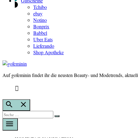
Gutscheine
Tchibo
ebay
Notino
Bonprix
Babbel
Uber Eats
Lieferando
Shop Apotheke
Auf gofeminin findet ihr die neusten Beauty- und Modetrends, aktuel
gofeminin
Suche
öffnen
Suche
Suche
nach: