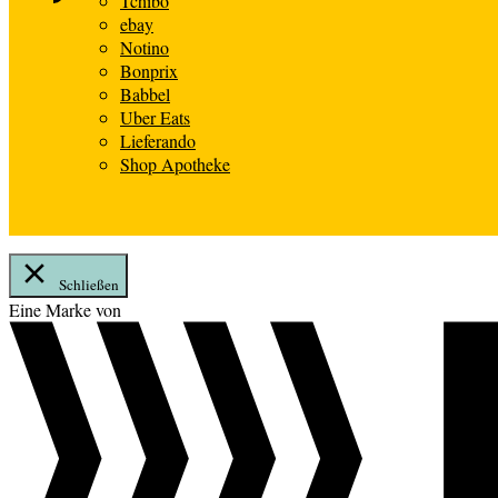
Tchibo
ebay
Notino
Bonprix
Babbel
Uber Eats
Lieferando
Shop Apotheke
Schließen
Zum
Eine Marke von
Inhalt
springen