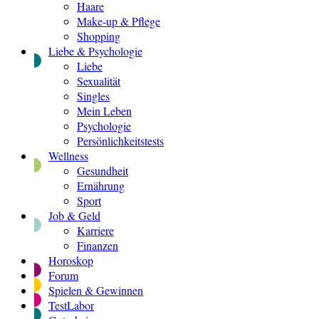
Haare
Make-up & Pflege
Shopping
Liebe & Psychologie
Liebe
Sexualität
Singles
Mein Leben
Psychologie
Persönlichkeitstests
Wellness
Gesundheit
Ernährung
Sport
Job & Geld
Karriere
Finanzen
Horoskop
Forum
Spielen & Gewinnen
TestLabor