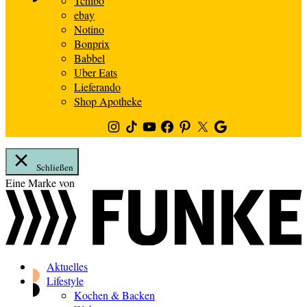
Tchibo
ebay
Notino
Bonprix
Babbel
Uber Eats
Lieferando
Shop Apotheke
Instagram
TikTok
Youtube
Facebook
Pinterest
Twitter
Google
News
Schließen
Zum
Eine Marke von
Inhalt
springen
Aktuelles
Lifestyle
Kochen & Backen