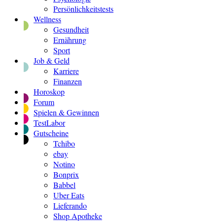
Persönlichkeitstests
Wellness
Gesundheit
Ernährung
Sport
Job & Geld
Karriere
Finanzen
Horoskop
Forum
Spielen & Gewinnen
TestLabor
Gutscheine
Tchibo
ebay
Notino
Bonprix
Babbel
Uber Eats
Lieferando
Shop Apotheke