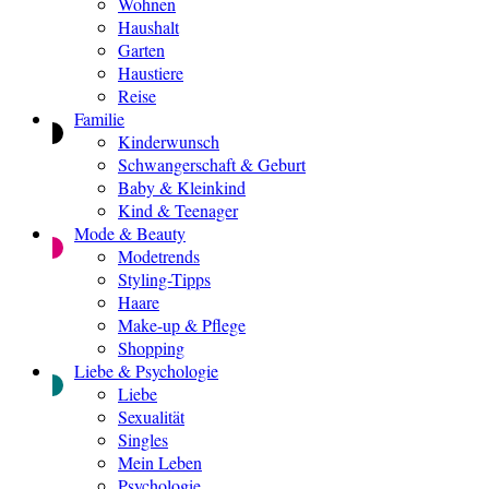
Wohnen
Haushalt
Garten
Haustiere
Reise
Familie
Kinderwunsch
Schwangerschaft & Geburt
Baby & Kleinkind
Kind & Teenager
Mode & Beauty
Modetrends
Styling-Tipps
Haare
Make-up & Pflege
Shopping
Liebe & Psychologie
Liebe
Sexualität
Singles
Mein Leben
Psychologie