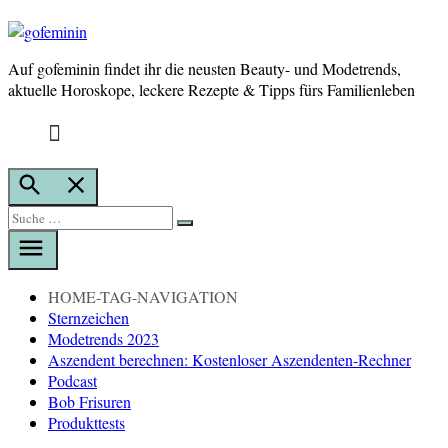
Auf gofeminin findet ihr die neusten Beauty- und Modetrends,
gofeminin
aktuelle Horoskope, leckere Rezepte & Tipps fürs Familienleben
Suche
öffnen
Suche
Suche
nach:
HOME-TAG-NAVIGATION
Sternzeichen
Modetrends 2023
Aszendent berechnen: Kostenloser Aszendenten-Rechner
Podcast
Bob Frisuren
Produkttests