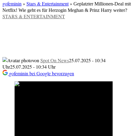
gofeminin
»
Stars & Entertainment
»
Geplatzter Millionen-Deal mit
Netflix! Wie geht es für Herzogin Meghan & Prinz Harry weiter?
VERÖFFENTLICHT
STARS & ENTERTAINMENT
IN
Geplatzter Millionen-Deal mit Netflix! Wie
geht es für Herzogin Meghan & Prinz
Harry weiter?
von
Spot On News
25.07.2025 - 10:34
Uhr
25.07.2025 - 10:34 Uhr
gofeminin bei Google bevorzugen