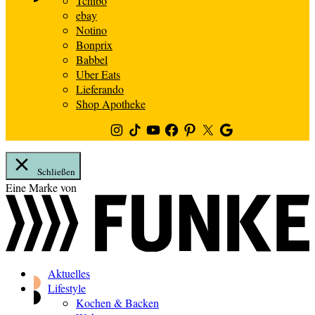
Tchibo
ebay
Notino
Bonprix
Babbel
Uber Eats
Lieferando
Shop Apotheke
Instagram
TikTok
Youtube
Facebook
Pinterest
Twitter
Google
News
Schließen
Zum
Eine Marke von
Inhalt
springen
Aktuelles
Lifestyle
Kochen & Backen