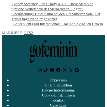
Sydney Sweeney, Prinz Harry & Co.: Diese Stars sind
typische Vertreter für das Sternzeichen Jungfrau
Überraschung! Heidi Klum bei den Dreharbeiten von „Der
Teufel trägt Prada 2“ gesichtet
„Bauer sucht Frau International“: Das sind die neuen Bauern
MARKIERT:
GZSZ
Instagram
TikTok
Youtube
Facebook
Pinterest
Twitter
Google
News
Impressum
Unsere Redaktion
Datenschutzerklärung
Cookie-Einstellungen
Kontakt
Gutscheine