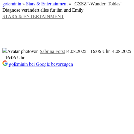
gofeminin
»
Stars & Entertainment
»
„GZSZ“-Wunder: Tobias‘
Diagnose verändert alles für ihn und Emily
VERÖFFENTLICHT
STARS & ENTERTAINMENT
IN
„GZSZ“-Wunder: Tobias‘ Diagnose
verändert alles für ihn und Emily
von
Sabrina Forst
14.08.2025 - 16:06 Uhr
14.08.2025
- 16:06 Uhr
gofeminin bei Google bevorzugen