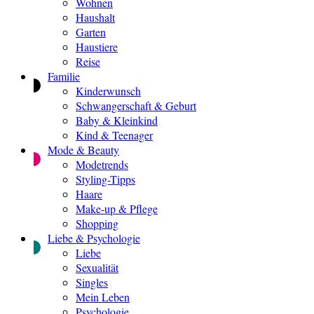
Wohnen
Haushalt
Garten
Haustiere
Reise
Familie
Kinderwunsch
Schwangerschaft & Geburt
Baby & Kleinkind
Kind & Teenager
Mode & Beauty
Modetrends
Styling-Tipps
Haare
Make-up & Pflege
Shopping
Liebe & Psychologie
Liebe
Sexualität
Singles
Mein Leben
Psychologie