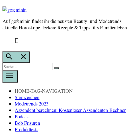
Auf gofeminin findet ihr die neusten Beauty- und Modetrends,
gofeminin
aktuelle Horoskope, leckere Rezepte & Tipps fürs Familienleben
Suche
öffnen
Suche
Suche
nach:
HOME-TAG-NAVIGATION
Sternzeichen
Modetrends 2023
Aszendent berechnen: Kostenloser Aszendenten-Rechner
Podcast
Bob Frisuren
Produkttests