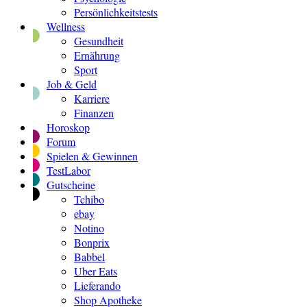
Persönlichkeitstests
Wellness
Gesundheit
Ernährung
Sport
Job & Geld
Karriere
Finanzen
Horoskop
Forum
Spielen & Gewinnen
TestLabor
Gutscheine
Tchibo
ebay
Notino
Bonprix
Babbel
Uber Eats
Lieferando
Shop Apotheke