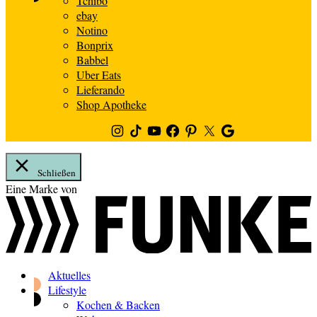
Tchibo
ebay
Notino
Bonprix
Babbel
Uber Eats
Lieferando
Shop Apotheke
Instagram
TikTok
Youtube
Facebook
Pinterest
Twitter
Google
News
Schließen
Zum
Eine Marke von
Inhalt
springen
Aktuelles
Lifestyle
Kochen & Backen