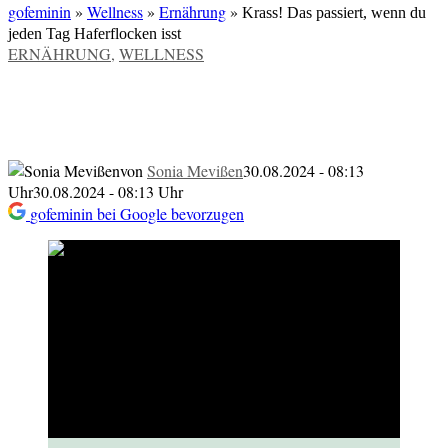
gofeminin
»
Wellness
»
Ernährung
»
Krass! Das passiert, wenn du
jeden Tag Haferflocken isst
VERÖFFENTLICHT
ERNÄHRUNG
,
WELLNESS
IN
Krass! Das passiert, wenn du jeden Tag
Haferflocken isst
von
Sonia Mevißen
30.08.2024 - 08:13
Uhr
30.08.2024 - 08:13 Uhr
gofeminin bei Google bevorzugen