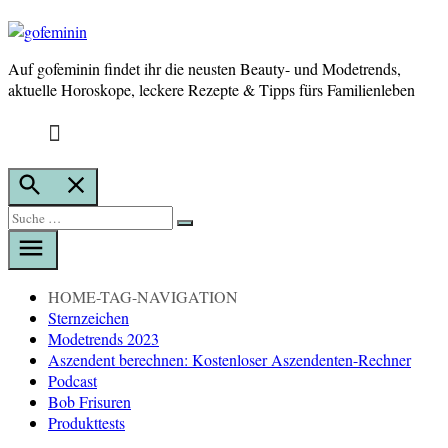
Auf gofeminin findet ihr die neusten Beauty- und Modetrends,
gofeminin
aktuelle Horoskope, leckere Rezepte & Tipps fürs Familienleben
Suche
öffnen
Suche
Suche
nach:
HOME-TAG-NAVIGATION
Sternzeichen
Modetrends 2023
Aszendent berechnen: Kostenloser Aszendenten-Rechner
Podcast
Bob Frisuren
Produkttests