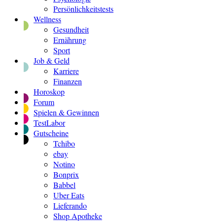
Persönlichkeitstests
Wellness
Gesundheit
Ernährung
Sport
Job & Geld
Karriere
Finanzen
Horoskop
Forum
Spielen & Gewinnen
TestLabor
Gutscheine
Tchibo
ebay
Notino
Bonprix
Babbel
Uber Eats
Lieferando
Shop Apotheke