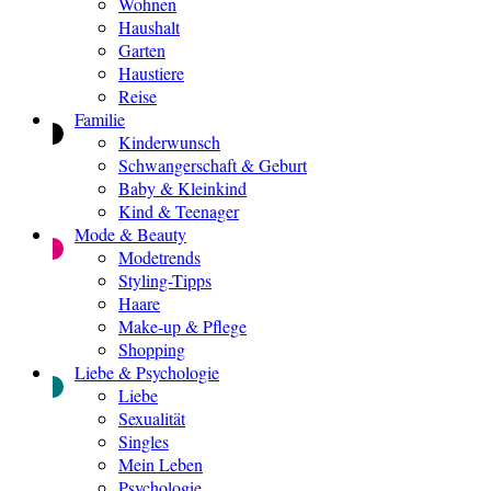
Wohnen
Haushalt
Garten
Haustiere
Reise
Familie
Kinderwunsch
Schwangerschaft & Geburt
Baby & Kleinkind
Kind & Teenager
Mode & Beauty
Modetrends
Styling-Tipps
Haare
Make-up & Pflege
Shopping
Liebe & Psychologie
Liebe
Sexualität
Singles
Mein Leben
Psychologie