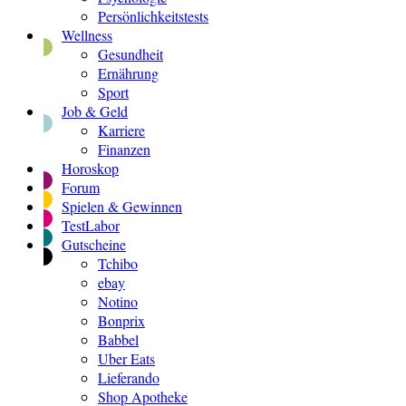
Persönlichkeitstests
Wellness
Gesundheit
Ernährung
Sport
Job & Geld
Karriere
Finanzen
Horoskop
Forum
Spielen & Gewinnen
TestLabor
Gutscheine
Tchibo
ebay
Notino
Bonprix
Babbel
Uber Eats
Lieferando
Shop Apotheke