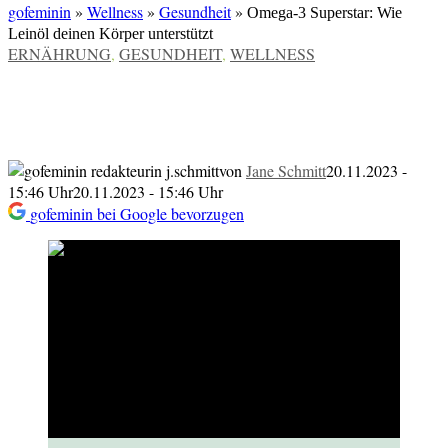
gofeminin
»
Wellness
»
Gesundheit
»
Omega-3 Superstar: Wie
Leinöl deinen Körper unterstützt
VERÖFFENTLICHT
ERNÄHRUNG
,
GESUNDHEIT
,
WELLNESS
IN
Omega-3 Superstar: Wie Leinöl deinen
Körper unterstützt
von
Jane Schmitt
20.11.2023 -
15:46 Uhr
20.11.2023 - 15:46 Uhr
gofeminin bei Google bevorzugen