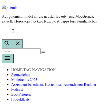
Auf gofeminin findet ihr die neusten Beauty- und Modetrends,
gofeminin
aktuelle Horoskope, leckere Rezepte & Tipps fürs Familienleben
Suche
öffnen
Suche
Suche
nach:
HOME-TAG-NAVIGATION
Sternzeichen
Modetrends 2023
Aszendent berechnen: Kostenloser Aszendenten-Rechner
Podcast
Bob Frisuren
Produkttests