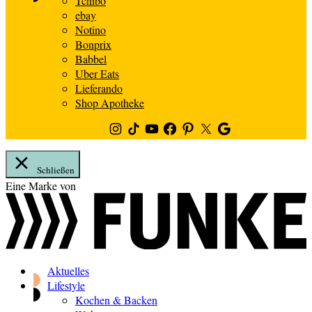
Tchibo
ebay
Notino
Bonprix
Babbel
Uber Eats
Lieferando
Shop Apotheke
Instagram
TikTok
Youtube
Facebook
Pinterest
Twitter
Google
News
Schließen
Zum
Eine Marke von
Inhalt
springen
Aktuelles
Lifestyle
Kochen & Backen