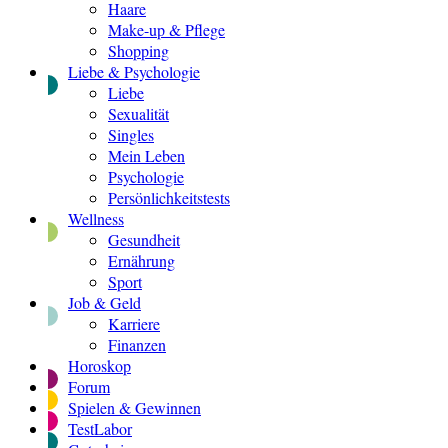
Haare
Make-up & Pflege
Shopping
Liebe & Psychologie
Liebe
Sexualität
Singles
Mein Leben
Psychologie
Persönlichkeitstests
Wellness
Gesundheit
Ernährung
Sport
Job & Geld
Karriere
Finanzen
Horoskop
Forum
Spielen & Gewinnen
TestLabor