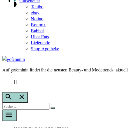
Gutscheine
Tchibo
ebay
Notino
Bonprix
Babbel
Uber Eats
Lieferando
Shop Apotheke
Auf gofeminin findet ihr die neusten Beauty- und Modetrends, aktuel
gofeminin
Suche
öffnen
Suche
Suche
nach: