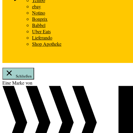
Tchibo
ebay
Notino
Bonprix
Babbel
Uber Eats
Lieferando
Shop Apotheke
Schließen
Zum
Eine Marke von
Inhalt
springen