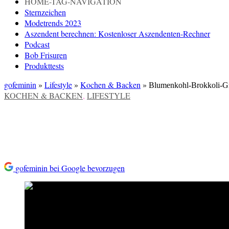
HOME-TAG-NAVIGATION
Sternzeichen
Modetrends 2023
Aszendent berechnen: Kostenloser Aszendenten-Rechner
Podcast
Bob Frisuren
Produkttests
gofeminin
»
Lifestyle
»
Kochen & Backen
»
Blumenkohl-Brokkoli-Gr
VERÖFFENTLICHT
KOCHEN & BACKEN
,
LIFESTYLE
IN
Blumenkohl-Brokkoli-Gratin: 
gofeminin bei Google bevorzugen