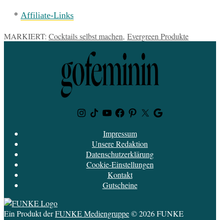
*
Affiliate-Links
MARKIERT:
Cocktails selbst machen
,
Evergreen Produkte
Instagram
TikTok
Youtube
Facebook
Pinterest
Twitter
Google
News
Impressum
Unsere Redaktion
Datenschutzerklärung
Cookie-Einstellungen
Kontakt
Gutscheine
Ein Produkt der
FUNKE Mediengruppe
© 2026 FUNKE