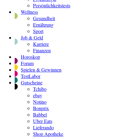
Persönlichkeitstests
Wellness
Gesundheit
Ernährung
Sport
Job & Geld
Karriere
Finanzen
Horoskop
Forum
Spielen & Gewinnen
TestLabor
Gutscheine
Tchibo
ebay
Notino
Bonprix
Babbel
Uber Eats
Lieferando
Shop Apotheke