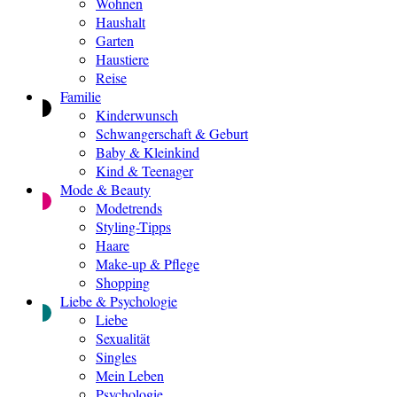
Wohnen
Haushalt
Garten
Haustiere
Reise
Familie
Kinderwunsch
Schwangerschaft & Geburt
Baby & Kleinkind
Kind & Teenager
Mode & Beauty
Modetrends
Styling-Tipps
Haare
Make-up & Pflege
Shopping
Liebe & Psychologie
Liebe
Sexualität
Singles
Mein Leben
Psychologie