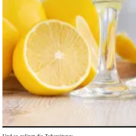
Der Limoncello Tonic passt einfach zum Sommer wie
Strand, Sonne und Eiscreme. Sein frischer, süßer
Geschmack erinnert an spritzige Zitronen. Dazu bildet das
herbe Tonic Water einen spannenden Geschmackspartner,
der die Süße des Likörs abmildert. Sahniger, klebriger
Cocktail? Fehlanzeige! Stattdessen gibt’s sogar ein
bisschen Würze, dank frischer Kräuter, mit denen der
Drink garniert wird.
Diese Zutaten braucht ihr für 2 Cocktails:
Eiswürfel
8 cl Limoncello (kalt)
200 ml Tonic (kalt)
Minze, Basilikum oder Rosmarin (zum Garnieren)
Zitronenscheiben (zum Garnieren)