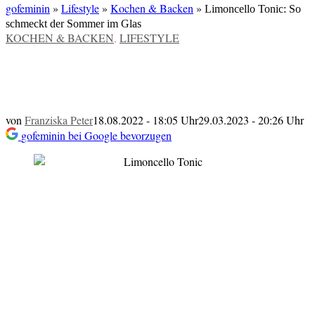
gofeminin
»
Lifestyle
»
Kochen & Backen
»
Limoncello Tonic: So
schmeckt der Sommer im Glas
VERÖFFENTLICHT
KOCHEN & BACKEN
,
LIFESTYLE
IN
Limoncello Tonic: So schmeckt der
Sommer im Glas
von
Franziska Peter
18.08.2022 - 18:05 Uhr
29.03.2023 - 20:26 Uhr
gofeminin bei Google bevorzugen