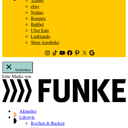
Tchibo
ebay
Notino
Bonprix
Babbel
Uber Eats
Lieferando
Shop Apotheke
Instagram
TikTok
Youtube
Facebook
Pinterest
Twitter
Google
News
Schließen
Zum
Eine Marke von
Inhalt
springen
Aktuelles
Lifestyle
Kochen & Backen