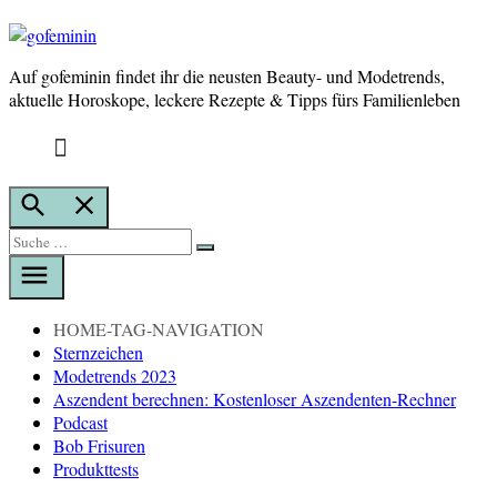
Auf gofeminin findet ihr die neusten Beauty- und Modetrends,
gofeminin
aktuelle Horoskope, leckere Rezepte & Tipps fürs Familienleben
Suche
öffnen
Suche
Suche
nach:
HOME-TAG-NAVIGATION
Sternzeichen
Modetrends 2023
Aszendent berechnen: Kostenloser Aszendenten-Rechner
Podcast
Bob Frisuren
Produkttests