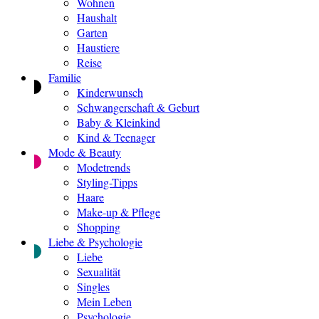
Wohnen
Haushalt
Garten
Haustiere
Reise
Familie
Kinderwunsch
Schwangerschaft & Geburt
Baby & Kleinkind
Kind & Teenager
Mode & Beauty
Modetrends
Styling-Tipps
Haare
Make-up & Pflege
Shopping
Liebe & Psychologie
Liebe
Sexualität
Singles
Mein Leben
Psychologie