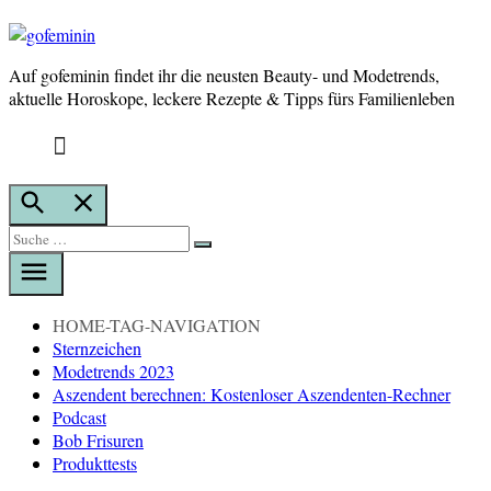
Auf gofeminin findet ihr die neusten Beauty- und Modetrends,
gofeminin
aktuelle Horoskope, leckere Rezepte & Tipps fürs Familienleben
Suche
öffnen
Suche
Suche
nach:
HOME-TAG-NAVIGATION
Sternzeichen
Modetrends 2023
Aszendent berechnen: Kostenloser Aszendenten-Rechner
Podcast
Bob Frisuren
Produkttests