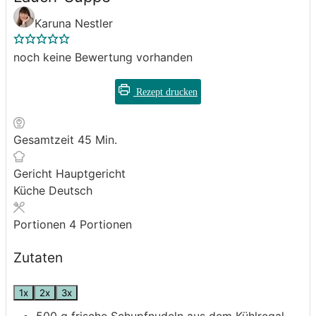
Karuna Nestler
noch keine Bewertung vorhanden
Rezept drucken
Minuten
Gesamtzeit
45
Min.
Gericht
Hauptgericht
Küche
Deutsch
Portionen
4
Portionen
Zutaten
1x
2x
3x
500
g
frische Schupfnudeln aus dem Kühlregal