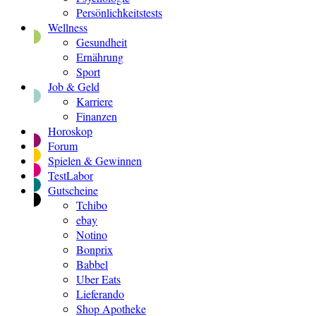
Persönlichkeitstests
Wellness
Gesundheit
Ernährung
Sport
Job & Geld
Karriere
Finanzen
Horoskop
Forum
Spielen & Gewinnen
TestLabor
Gutscheine
Tchibo
ebay
Notino
Bonprix
Babbel
Uber Eats
Lieferando
Shop Apotheke