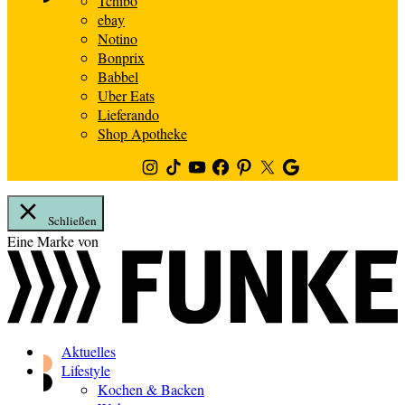
Tchibo
ebay
Notino
Bonprix
Babbel
Uber Eats
Lieferando
Shop Apotheke
Instagram
TikTok
Youtube
Facebook
Pinterest
Twitter
Google
News
Schließen
Zum
Eine Marke von
Inhalt
springen
Aktuelles
Lifestyle
Kochen & Backen