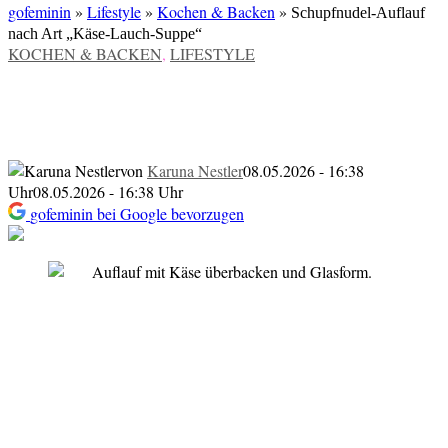
gofeminin
»
Lifestyle
»
Kochen & Backen
»
Schupfnudel-Auflauf
nach Art „Käse-Lauch-Suppe“
VERÖFFENTLICHT
KOCHEN & BACKEN
,
LIFESTYLE
IN
Schupfnudel-Auflauf nach Art „Käse-
Lauch-Suppe“
von
Karuna Nestler
08.05.2026 - 16:38
Uhr
08.05.2026 - 16:38 Uhr
gofeminin bei Google bevorzugen