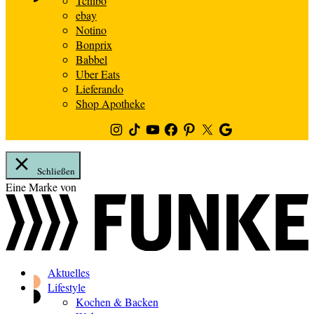
Tchibo
ebay
Notino
Bonprix
Babbel
Uber Eats
Lieferando
Shop Apotheke
Instagram
TikTok
Youtube
Facebook
Pinterest
Twitter
Google
News
Schließen
Zum
Eine Marke von
Inhalt
springen
Aktuelles
Lifestyle
Kochen & Backen