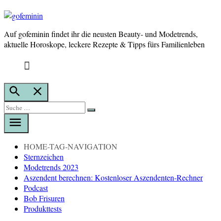
Auf gofeminin findet ihr die neusten Beauty- und Modetrends,
gofeminin
aktuelle Horoskope, leckere Rezepte & Tipps fürs Familienleben
Suche
öffnen
Suche
Suche
nach:
HOME-TAG-NAVIGATION
Sternzeichen
Modetrends 2023
Aszendent berechnen: Kostenloser Aszendenten-Rechner
Podcast
Bob Frisuren
Produkttests