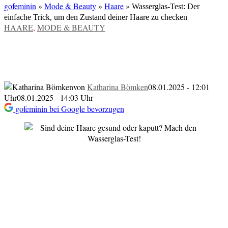
gofeminin
»
Mode & Beauty
»
Haare
»
Wasserglas-Test: Der
einfache Trick, um den Zustand deiner Haare zu checken
VERÖFFENTLICHT
HAARE
,
MODE & BEAUTY
IN
Wasserglas-Test: Der einfache Trick, um
den Zustand deiner Haare zu checken
von
Katharina Bömken
08.01.2025 - 12:01
Uhr
08.01.2025 - 14:03 Uhr
gofeminin bei Google bevorzugen