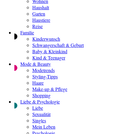
Wohnen
Haushalt
Garten
Haustiere
Reise
Familie
Kinderwunsch
Schwangerschaft & Geburt
Baby & Kleinkind
Kind & Teenager
Mode & Beauty
Modetrends
Styling-Tipps
Haare
Make-up & Pflege
Shopping
Liebe & Psychologie
Liebe
Sexualität
Singles
Mein Leben
Psychologie