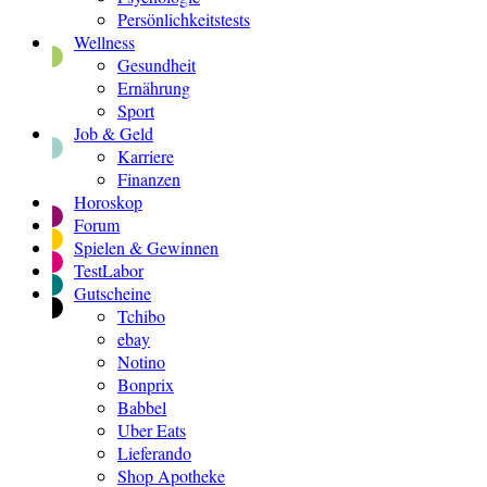
Persönlichkeitstests
Wellness
Gesundheit
Ernährung
Sport
Job & Geld
Karriere
Finanzen
Horoskop
Forum
Spielen & Gewinnen
TestLabor
Gutscheine
Tchibo
ebay
Notino
Bonprix
Babbel
Uber Eats
Lieferando
Shop Apotheke