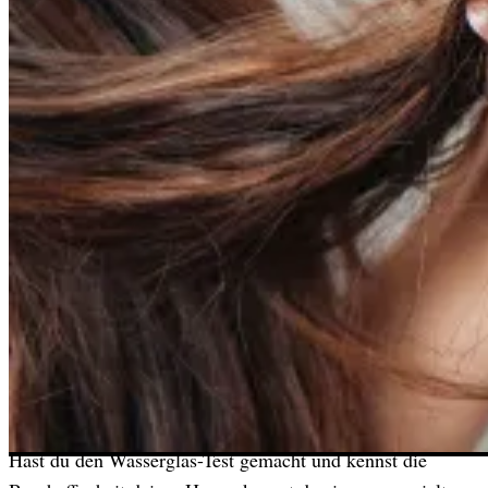
Mit dem Wasserglas-Test kannst die Porosität deiner Haare
bestimmen. Das bedeutet, du kannst herausfinden, wie der
Zustand der Schuppenschicht deiner Haare ist.
Weshalb ist das wichtig? Die Schuppenschicht ist die
äußere Schicht des Haares, die die Faserschicht und die
Markzellen ummantelt. Du kannst sie dir im Prinzip wie
einen Tannenzapfen vorstellen.
Bei einer intakten Schuppenschicht liegen die Plättchen
eng am Haarschaft an und die Haare glänzen. Ist die
Schicht geschädigt, wirken die Haare trocken, spröde und
glanzlos. Das liegt daran, dass die Haarschuppen abstehen
und das Licht nicht mehr reflektiert werden kann.
Hast du den Wasserglas-Test gemacht und kennst die