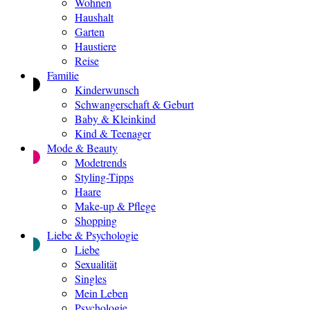
Wohnen
Haushalt
Garten
Haustiere
Reise
Familie
Kinderwunsch
Schwangerschaft & Geburt
Baby & Kleinkind
Kind & Teenager
Mode & Beauty
Modetrends
Styling-Tipps
Haare
Make-up & Pflege
Shopping
Liebe & Psychologie
Liebe
Sexualität
Singles
Mein Leben
Psychologie