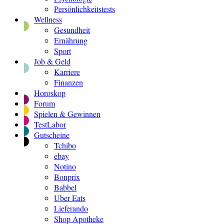
Persönlichkeitstests
Wellness
Gesundheit
Ernährung
Sport
Job & Geld
Karriere
Finanzen
Horoskop
Forum
Spielen & Gewinnen
TestLabor
Gutscheine
Tchibo
ebay
Notino
Bonprix
Babbel
Uber Eats
Lieferando
Shop Apotheke