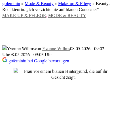
gofeminin
»
Mode & Beauty
»
Make-up & Pflege
»
Beauty-
Redakteurin: „Ich verzichte nie auf blauen Concealer“
VERÖFFENTLICHT
MAKE-UP & PFLEGE
,
MODE & BEAUTY
IN
Beauty-Redakteurin: „Ich verzichte nie
auf blauen Concealer“
von
Yvonne Willms
08.05.2026 - 09:02
Uhr
08.05.2026 - 09:03 Uhr
gofeminin bei Google bevorzugen