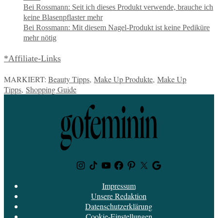
Bei Rossmann: Seit ich dieses Produkt verwende, brauche ich
keine Blasenpflaster mehr
Bei Rossmann: Mit diesem Nagel-Produkt ist keine Pediküre
mehr nötig
*Affiliate-Links
MARKIERT:
Beauty Tipps
,
Make Up Produkte
,
Make Up
Tipps
,
Shopping Guide
Instagram
TikTok
Youtube
Facebook
Pinterest
Twitter
Google
News
Impressum
Unsere Redaktion
Datenschutzerklärung
Cookie-Einstellungen