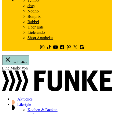
Tchibo
ebay
Notino
Bonprix
Babbel
Uber Eats
Lieferando
Shop Apotheke
Instagram
TikTok
Youtube
Facebook
Pinterest
Twitter
Google
News
Schließen
Zum
Eine Marke von
Inhalt
springen
Aktuelles
Lifestyle
Kochen & Backen