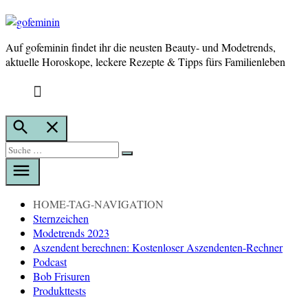
Auf gofeminin findet ihr die neusten Beauty- und Modetrends,
gofeminin
aktuelle Horoskope, leckere Rezepte & Tipps fürs Familienleben
Suche
öffnen
Suche
Suche
nach:
HOME-TAG-NAVIGATION
Sternzeichen
Modetrends 2023
Aszendent berechnen: Kostenloser Aszendenten-Rechner
Podcast
Bob Frisuren
Produkttests