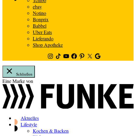
Tchibo
ebay
Notino
Bonprix
Babbel
Uber Eats
Lieferando
Shop Apotheke
Instagram
TikTok
Youtube
Facebook
Pinterest
Twitter
Google
News
Schließen
Zum
Eine Marke von
Inhalt
springen
Aktuelles
Lifestyle
Kochen & Backen