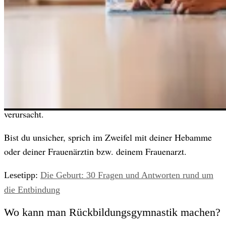
und auch emotional passiert ganz viel.
Mit der Rückbildungsgymnastik solltest du also frühestens
nach dem Wochenbett beginnen.
Nach einem Kaiserschnitt kann es sinnvoll sein, noch ein
bis zwei Wochen länger zu warten. Entscheidend ist hier,
dass die Narbe gut verheilt ist und keine Schmerzen mehr
verursacht.
Bist du unsicher, sprich im Zweifel mit deiner Hebamme
oder deiner Frauenärztin bzw. deinem Frauenarzt.
Lesetipp:
Die Geburt: 30 Fragen und Antworten rund um
die Entbindung
Wo kann man Rückbildungsgymnastik machen?