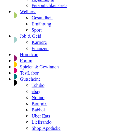
Persönlichkeitstests
Wellness
Gesundheit
Ernährung
Sport
Job & Geld
Karriere
Finanzen
Horoskop
Forum
Spielen & Gewinnen
TestLabor
Gutscheine
Tchibo
ebay
Notino
Bonprix
Babbel
Uber Eats
Lieferando
Shop Apotheke