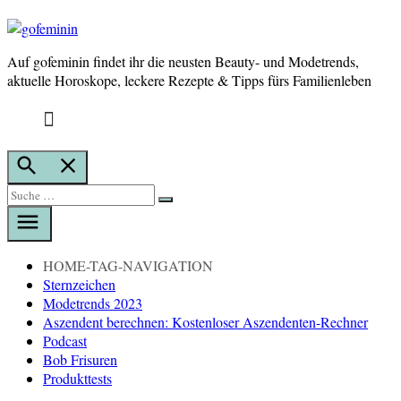
Auf gofeminin findet ihr die neusten Beauty- und Modetrends,
gofeminin
aktuelle Horoskope, leckere Rezepte & Tipps fürs Familienleben
Suche
öffnen
Suche
Suche
nach:
HOME-TAG-NAVIGATION
Sternzeichen
Modetrends 2023
Aszendent berechnen: Kostenloser Aszendenten-Rechner
Podcast
Bob Frisuren
Produkttests