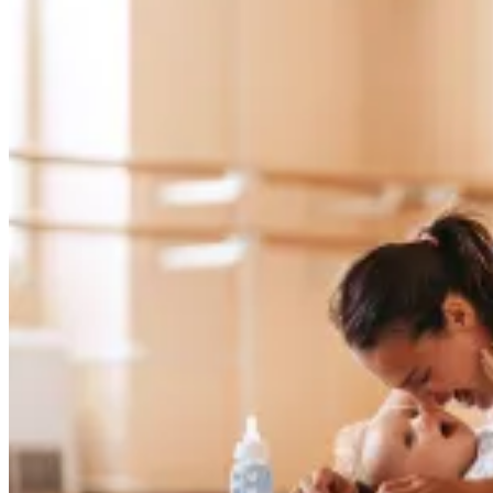
Rückbildungs­<wbr/>gymnastik: Übungen für Becken­
<wbr/>boden und Bauchmuskeln
Wann sollte man mit der
Rückbildungsgymnastik beginnen?
Auch wenn Prominente etwas anderes suggerieren: Direkt
nach der Geburt wieder intensiv zu trainieren, ist keine
gute Idee. Der Körper braucht Zeit zur Heilung.
Die ersten sechs bis acht Wochen nach der Geburt nennt
man nicht umsonst das
. In dieser Phase
Wochenbett
regeneriert sich der Körper, Geburtsverletzungen heilen