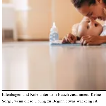
atme ruhig ein und aus.
Spanne nun den Beckenboden sanft an, als würdest du den
Urinstrahl kurz anhalten, und entspanne ihn wieder. Atme
beim Anspannen ein und beim Lösen aus.
Diese Übung kannst du wunderbar mehrmals täglich
durchführen, ganz unauffällig im Alltag.
Übung 2: Vierfüßlerstand mit Arm- und Beinhebung
Begib dich in den Vierfüßlerstand. Hände unter den
Schultern, Knie unter der Hüfte.
Beim Einatmen hebst du den rechten Arm nach vorn und
das linke Bein nach hinten. Beim Ausatmen führst du
Ellenbogen und Knie unter dem Bauch zusammen. Keine
Sorge, wenn diese Übung zu Beginn etwas wackelig ist.