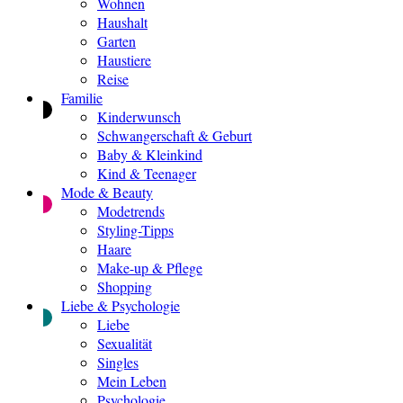
Wohnen
Haushalt
Garten
Haustiere
Reise
Familie
Kinderwunsch
Schwangerschaft & Geburt
Baby & Kleinkind
Kind & Teenager
Mode & Beauty
Modetrends
Styling-Tipps
Haare
Make-up & Pflege
Shopping
Liebe & Psychologie
Liebe
Sexualität
Singles
Mein Leben
Psychologie