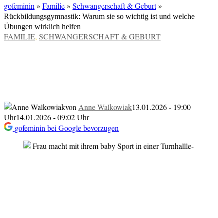
gofeminin
»
Familie
»
Schwangerschaft & Geburt
»
Rückbildungsgymnastik: Warum sie so wichtig ist und welche
Übungen wirklich helfen
VERÖFFENTLICHT
FAMILIE
,
SCHWANGERSCHAFT & GEBURT
IN
Rückbildungsgymnastik: Warum sie so
wichtig ist und welche Übungen wirklich
helfen
von
Anne Walkowiak
13.01.2026 - 19:00
Uhr
14.01.2026 - 09:02 Uhr
gofeminin bei Google bevorzugen