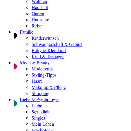
Wohnen
Haushalt
Garten
Haustiere
Reise
Familie
Kinderwunsch
Schwangerschaft & Geburt
Baby & Kleinkind
Kind & Teenager
Mode & Beauty
Modetrends
Styling-Tipps
Haare
Make-up & Pflege
Shopping
Liebe & Psychologie
Liebe
Sexualität
Singles
Mein Leben
Psychologie