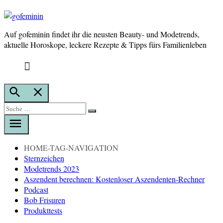
Auf gofeminin findet ihr die neusten Beauty- und Modetrends,
gofeminin
aktuelle Horoskope, leckere Rezepte & Tipps fürs Familienleben
Suche
öffnen
Suche
Suche
nach:
HOME-TAG-NAVIGATION
Sternzeichen
Modetrends 2023
Aszendent berechnen: Kostenloser Aszendenten-Rechner
Podcast
Bob Frisuren
Produkttests