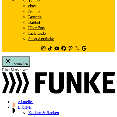
Tchibo
ebay
Notino
Bonprix
Babbel
Uber Eats
Lieferando
Shop Apotheke
Instagram
TikTok
Youtube
Facebook
Pinterest
Twitter
Google
News
Schließen
Zum
Eine Marke von
Inhalt
springen
Aktuelles
Lifestyle
Kochen & Backen