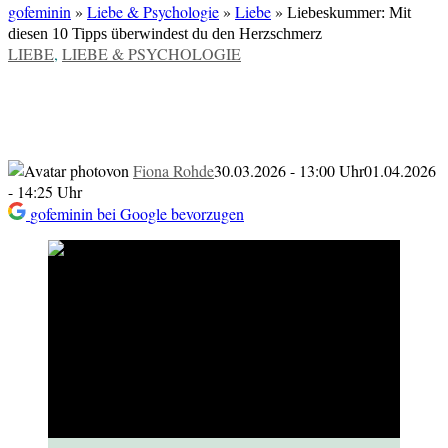
gofeminin
»
Liebe & Psychologie
»
Liebe
»
Liebeskummer: Mit
diesen 10 Tipps überwindest du den Herzschmerz
VERÖFFENTLICHT
LIEBE
,
LIEBE & PSYCHOLOGIE
IN
Liebeskummer: Mit diesen 10 Tipps
überwindest du den Herzschmerz
von
Fiona Rohde
30.03.2026 - 13:00 Uhr
01.04.2026
- 14:25 Uhr
gofeminin bei Google bevorzugen