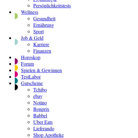
Persönlichkeitstests
Wellness
Gesundheit
Ernährung
Sport
Job & Geld
Karriere
Finanzen
Horoskop
Forum
Spielen & Gewinnen
TestLabor
Gutscheine
Tchibo
ebay
Notino
Bonprix
Babbel
Uber Eats
Lieferando
Shop Apotheke