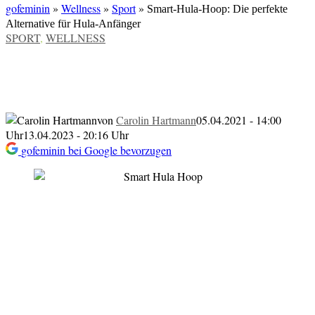
gofeminin
»
Wellness
»
Sport
»
Smart-Hula-Hoop: Die perfekte
Alternative für Hula-Anfänger
VERÖFFENTLICHT
SPORT
,
WELLNESS
IN
Smart-Hula-Hoop: Die perfekte
Alternative für Hula-Anfänger
von
Carolin Hartmann
05.04.2021 - 14:00
Uhr
13.04.2023 - 20:16 Uhr
gofeminin bei Google bevorzugen