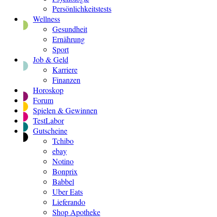
Persönlichkeitstests
Wellness
Gesundheit
Ernährung
Sport
Job & Geld
Karriere
Finanzen
Horoskop
Forum
Spielen & Gewinnen
TestLabor
Gutscheine
Tchibo
ebay
Notino
Bonprix
Babbel
Uber Eats
Lieferando
Shop Apotheke