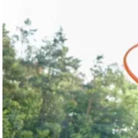
Bauch
Was ist ein Smart-Hula-Hoop?
Ein Smart-Hula-Hoop oder auch Smart-Hoop ist eine
Weiterentwicklung eines normalen Hoops. Während ein
Hula-Hoop als Reifen um die eigene Hüfte kreist, wird die
smarte Variante wie ein Gürtel um die
befestigt. Der
Taille
Smart-Hoop hat ein zusätzliches Gewicht, das in einer
Schienenführung um die Hüften gekreist wird.
Klingt etwas kompliziert? Ist es aber gar nicht. Anfänger
profitieren von dieser Art des Hula-Hoops, da der Reifen
nicht herunterfallen kann. Die richtige Bewegung, die beim
Hulern notwendig ist, stellt sich ganz von alleine ein, wenn
das Gewicht um die Hüfte herumkreist. Du kannst dich
also voll und ganz auf das Training konzentrieren und