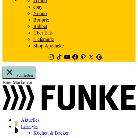
Tchibo
ebay
Notino
Bonprix
Babbel
Uber Eats
Lieferando
Shop Apotheke
Instagram
TikTok
Youtube
Facebook
Pinterest
Twitter
Google
News
Schließen
Zum
Eine Marke von
Inhalt
springen
Aktuelles
Lifestyle
Kochen & Backen