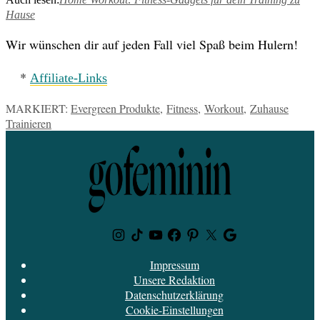
Hause
Wir wünschen dir auf jeden Fall viel Spaß beim Hulern!
*
Affiliate-Links
MARKIERT:
Evergreen Produkte
,
Fitness
,
Workout
,
Zuhause
Trainieren
Instagram
TikTok
Youtube
Facebook
Pinterest
Twitter
Google
News
Impressum
Unsere Redaktion
Datenschutzerklärung
Cookie-Einstellungen