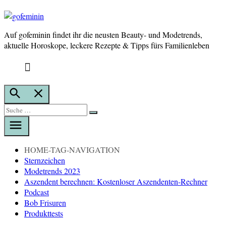
Auf gofeminin findet ihr die neusten Beauty- und Modetrends,
gofeminin
aktuelle Horoskope, leckere Rezepte & Tipps fürs Familienleben
Suche
öffnen
Suche
Suche
nach:
HOME-TAG-NAVIGATION
Sternzeichen
Modetrends 2023
Aszendent berechnen: Kostenloser Aszendenten-Rechner
Podcast
Bob Frisuren
Produkttests