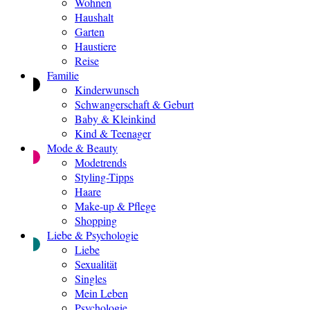
Wohnen
Haushalt
Garten
Haustiere
Reise
Familie
Kinderwunsch
Schwangerschaft & Geburt
Baby & Kleinkind
Kind & Teenager
Mode & Beauty
Modetrends
Styling-Tipps
Haare
Make-up & Pflege
Shopping
Liebe & Psychologie
Liebe
Sexualität
Singles
Mein Leben
Psychologie